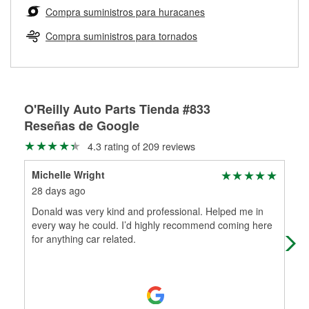
medirán tus tambores o discos para determinar si pueden
Compra suministros para huracanes
Más información sobre el Programa de Préstamo de
ser rectificados con seguridad. Si tus tambores o discos no
Herramientas de O'Reilly
pueden ser reutilizados, podemos ayudarte a encontrar las
Compra suministros para tornados
partes de reemplazo correctas para tu reparación.
Rectificación de tambores y discos de freno
O'Reilly Auto Parts Tienda #833
Reseñas de Google
4.3 rating of 209 reviews
Michelle Wright
Tim
28 days ago
2 m
Donald was very kind and professional. Helped me in
Alw
every way he could. I’d highly recommend coming here
for anything car related.