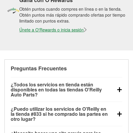
Gana con O'Rewards
Obtén puntos cuando compres en línea o en la tienda.
Obtén puntos más rápido comprando ofertas por tiempo
limitado con puntos extras.
Únete a O'Rewards o inicia sesión
Preguntas Frecuentes
¿Todos los servicios en tienda están
disponibles en todas las tiendas O'Reilly
Auto Parts?
Todos los servicios gratuitos de tienda, incluyendo
¿Puedo utilizar los servicios de O'Reilly en
las pruebas de batería, pruebas de alternador y
la tienda #833 si he comprado las partes en
motor de arranque, revisión de la luz “Check Engine”
otro lugar?
con O'Reilly VeriScan® e instalación de
Puedes solicitar la mayoría de los servicios en tienda
limpiaparabrisas o bombillas, están disponibles en