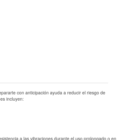
Prueba de alternadores y arrancadores
Revisión de la luz "Check Engine"
Reciclaje de baterías y aceite
Instalación de bombillas de faros
Instalación de limpiaparabrisas
Programa de Préstamo de Herramientas
Rectificación de tambores y discos de
freno
Hurricane Supplies
Tornado Supplies
pararte con anticipación ayuda a reducir el riesgo de
Conoce más
es incluyen:
istencia a las vibraciones durante el uso prolongado o en