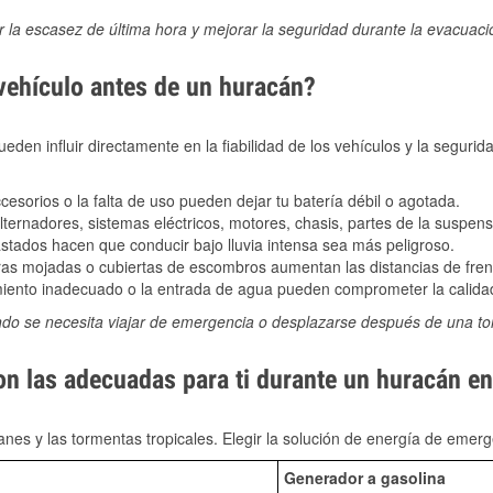
ir la escasez de última hora y mejorar la seguridad durante la evacuac
 vehículo antes de un huracán?
den influir directamente en la fiabilidad de los vehículos y la segurid
sorios o la falta de uso pueden dejar tu batería débil o agotada.
ernadores, sistemas eléctricos, motores, chasis, partes de la suspens
stados hacen que conducir bajo lluvia intensa sea más peligroso.
as mojadas o cubiertas de escombros aumentan las distancias de frena
ento inadecuado o la entrada de agua pueden comprometer la calidad
ndo se necesita viajar de emergencia o desplazarse después de una t
on las adecuadas para ti durante un huracán e
nes y las tormentas tropicales. Elegir la solución de energía de eme
Generador a gasolina