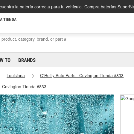
cuentra la batería correcta para tu vehículo.
Compra baterías SuperSta
LA TIENDA
W TO
BRANDS
Louisiana
O'Reilly Auto Parts - Covington Tienda #833
 - Covington Tienda #833