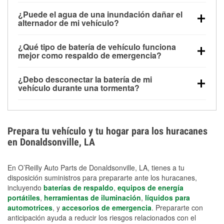
Una batería completamente cargada puede
¿Puede el agua de una inundación dañar el
alimentar pequeños accesorios durante un tiempo
alternador de mi vehículo?
limitado, pero el uso repetido sin conducir el vehículo
Sí. Los alternadores suelen estar montados en la
puede descargarla rápidamente. Se recomienda
¿Qué tipo de batería de vehículo funciona
parte baja del compartimento del motor y pueden
contar con un equipo de carga de respaldo para
mejor como respaldo de emergencia?
dañarse si se sumergen, lo que puede provocar una
cortes prolongados.
Las baterías AGM y marinas se usan comúnmente
falla en el sistema de carga y que la batería se agote
¿Debo desconectar la batería de mi
para aplicaciones de ciclo profundo porque son
días después de la exposición.
vehículo durante una tormenta?
selladas, resistentes a las vibraciones y más
Desconectarla puede ayudar a prevenir ciertas
adecuadas para ciclos repetidos de descarga
sobrecargas eléctricas, pero no te protegerá contra
profunda y recarga.
los daños por inundación. Evitar el agua estancada y
Prepara tu vehículo y tu hogar para los huracanes
preparar opciones de carga de respaldo son
en Donaldsonville, LA
medidas de protección más efectivas.
En O’Reilly Auto Parts de Donaldsonville, LA, tienes a tu
disposición suministros para prepararte ante los huracanes,
incluyendo
baterías de respaldo
,
equipos de energía
portátiles
,
herramientas de iluminación
,
líquidos para
automotrices
, y
accesorios de emergencia
. Prepararte con
anticipación ayuda a reducir los riesgos relacionados con el