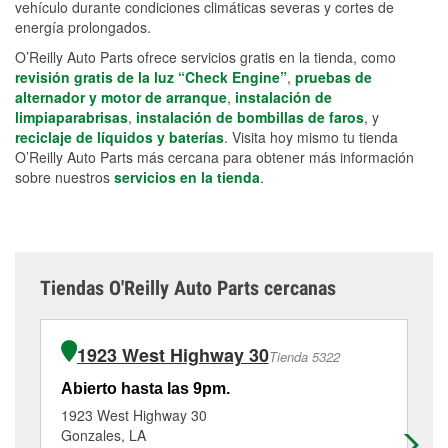
vehículo durante condiciones climáticas severas y cortes de
energía prolongados.
O’Reilly Auto Parts ofrece servicios gratis en la tienda, como
revisión gratis de la luz “Check Engine”
,
pruebas de
alternador y motor de arranque
,
instalación de
limpiaparabrisas
,
instalación de bombillas de faros
, y
reciclaje de líquidos y baterías
. Visita hoy mismo tu tienda
O’Reilly Auto Parts más cercana para obtener más información
sobre nuestros
servicios en la tienda
.
Tiendas O'Reilly Auto Parts cercanas
1923 West Highway 30
Tienda 5322
Abierto hasta las 9pm.
Ab
1923 West Highway 30
40
Gonzales, LA
Go