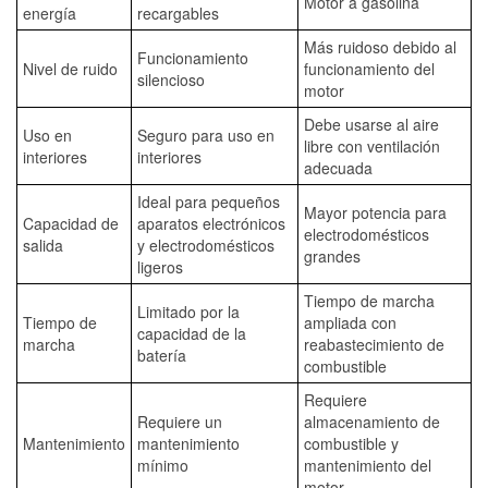
Motor a gasolina
energía
recargables
Más ruidoso debido al
Funcionamiento
Nivel de ruido
funcionamiento del
silencioso
motor
Debe usarse al aire
Uso en
Seguro para uso en
libre con ventilación
interiores
interiores
adecuada
Ideal para pequeños
Mayor potencia para
Capacidad de
aparatos electrónicos
electrodomésticos
salida
y electrodomésticos
grandes
ligeros
Tiempo de marcha
Limitado por la
Tiempo de
ampliada con
capacidad de la
marcha
reabastecimiento de
batería
combustible
Requiere
Requiere un
almacenamiento de
Mantenimiento
mantenimiento
combustible y
mínimo
mantenimiento del
motor