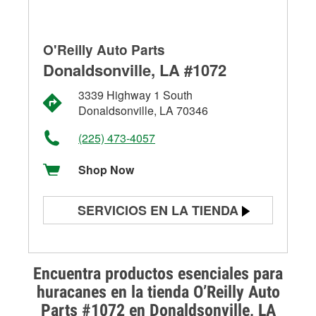
O'Reilly Auto Parts
Donaldsonville, LA #1072
3339 Highway 1 South
Donaldsonville, LA 70346
(225) 473-4057
Shop Now
SERVICIOS EN LA TIENDA
Prueba de batería
Prueba de alternadores y
Encuentra productos esenciales para
arrancadores
huracanes en la tienda O’Reilly Auto
Parts #1072 en Donaldsonville, LA
Revisión de la luz "Check Engine"