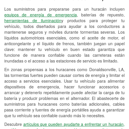
Los suministros para prepararse para un huracán incluyen
Reciclaje de baterías y aceite
equipos de energía de emergencia
, baterías de repuesto,
herramientas de iluminación
y productos para proteger tu
Instalación de bombillas de faros
vehículo, todos diseñados para ayudar a los conductores a
Instalación de limpiaparabrisas
mantenerse seguros y móviles durante tormentas severas. Los
líquidos automotrices esenciales, como el aceite de motor, el
Programa de Préstamo de
anticongelante y el líquido de frenos, también juegan un papel
clave: mantener tu vehículo en buen estado garantiza que
Herramientas
funcione de manera confiable cuando las carreteras están
inundadas o el acceso a las estaciones de servicio es limitado.
Rectificación de tambores y discos de
freno
En zonas propensas a los huracanes como Donaldsonville, LA,
las tormentas fuertes pueden causar cortes de energía y limitar el
Hurricane Supplies
acceso a servicios esenciales. Usar tu vehículo para alimentar
dispositivos de emergencia, hacer funcionar accesorios o
Tornado Supplies
arrancar y detenerlo repetidamente puede afectar la carga de tu
batería y producir problemas en el alternador. El abastecerte de
Conoce más
suministros para huracanes como baterías adicionales, cables
pasa corriente y fuentes de energía portátiles ayuda a garantizar
que tu vehículo sea confiable cuando más lo necesites.
Descubre
artículos que pueden ayudarte a enfrentar un huracán,