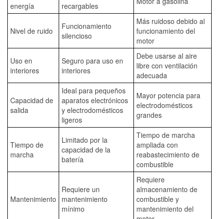
Motor a gasolina
energía
recargables
Más ruidoso debido al
Funcionamiento
Nivel de ruido
funcionamiento del
silencioso
motor
Debe usarse al aire
Uso en
Seguro para uso en
libre con ventilación
interiores
interiores
adecuada
Ideal para pequeños
Mayor potencia para
Capacidad de
aparatos electrónicos
electrodomésticos
salida
y electrodomésticos
grandes
ligeros
Tiempo de marcha
Limitado por la
Tiempo de
ampliada con
capacidad de la
marcha
reabastecimiento de
batería
combustible
Requiere
Requiere un
almacenamiento de
Mantenimiento
mantenimiento
combustible y
mínimo
mantenimiento del
motor