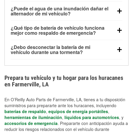
Una batería completamente cargada puede
¿Puede el agua de una inundación dañar el
alimentar pequeños accesorios durante un tiempo
alternador de mi vehículo?
limitado, pero el uso repetido sin conducir el vehículo
Sí. Los alternadores suelen estar montados en la
puede descargarla rápidamente. Se recomienda
¿Qué tipo de batería de vehículo funciona
parte baja del compartimento del motor y pueden
contar con un equipo de carga de respaldo para
mejor como respaldo de emergencia?
dañarse si se sumergen, lo que puede provocar una
cortes prolongados.
Las baterías AGM y marinas se usan comúnmente
falla en el sistema de carga y que la batería se agote
¿Debo desconectar la batería de mi
para aplicaciones de ciclo profundo porque son
días después de la exposición.
vehículo durante una tormenta?
selladas, resistentes a las vibraciones y más
Desconectarla puede ayudar a prevenir ciertas
adecuadas para ciclos repetidos de descarga
sobrecargas eléctricas, pero no te protegerá contra
profunda y recarga.
los daños por inundación. Evitar el agua estancada y
Prepara tu vehículo y tu hogar para los huracanes
preparar opciones de carga de respaldo son
en Farmerville, LA
medidas de protección más efectivas.
En O’Reilly Auto Parts de Farmerville, LA, tienes a tu disposición
suministros para prepararte ante los huracanes, incluyendo
baterías de respaldo
,
equipos de energía portátiles
,
herramientas de iluminación
,
líquidos para automotrices
, y
accesorios de emergencia
. Prepararte con anticipación ayuda a
reducir los riesgos relacionados con el vehículo durante