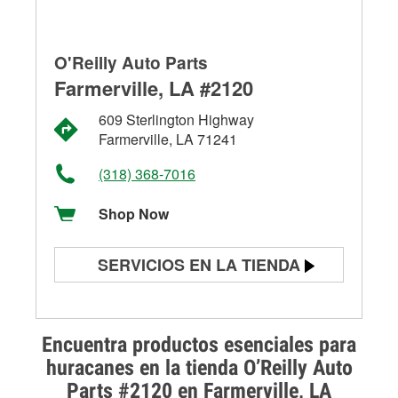
O'Reilly Auto Parts
Farmerville, LA #2120
609 Sterlington Highway
Farmerville, LA 71241
(318) 368-7016
Shop Now
SERVICIOS EN LA TIENDA
Prueba de batería
Prueba de alternadores y
Encuentra productos esenciales para
arrancadores
huracanes en la tienda O’Reilly Auto
Parts #2120 en Farmerville, LA
Revisión de la luz "Check Engine"