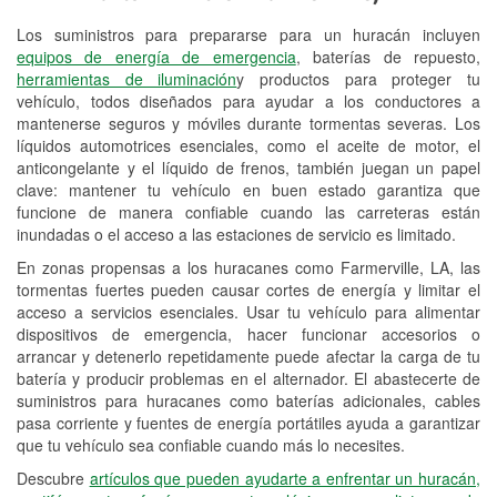
Los suministros para prepararse para un huracán incluyen
Reciclaje de baterías y aceite
equipos de energía de emergencia
, baterías de repuesto,
herramientas de iluminación
y productos para proteger tu
Instalación de bombillas de faros
vehículo, todos diseñados para ayudar a los conductores a
Instalación de limpiaparabrisas
mantenerse seguros y móviles durante tormentas severas. Los
líquidos automotrices esenciales, como el aceite de motor, el
Programa de Préstamo de
anticongelante y el líquido de frenos, también juegan un papel
clave: mantener tu vehículo en buen estado garantiza que
Herramientas
funcione de manera confiable cuando las carreteras están
inundadas o el acceso a las estaciones de servicio es limitado.
Rectificación de tambores y discos de
freno
En zonas propensas a los huracanes como Farmerville, LA, las
tormentas fuertes pueden causar cortes de energía y limitar el
Hurricane Supplies
acceso a servicios esenciales. Usar tu vehículo para alimentar
dispositivos de emergencia, hacer funcionar accesorios o
Tornado Supplies
arrancar y detenerlo repetidamente puede afectar la carga de tu
batería y producir problemas en el alternador. El abastecerte de
Conoce más
suministros para huracanes como baterías adicionales, cables
pasa corriente y fuentes de energía portátiles ayuda a garantizar
que tu vehículo sea confiable cuando más lo necesites.
Descubre
artículos que pueden ayudarte a enfrentar un huracán,