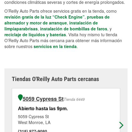
condiciones climáticas severas y cortes de energía prolongados.
O’Reilly Auto Parts ofrece servicios gratis en la tienda, como
revisión gratis de la luz “Check Engine”
,
pruebas de
alternador y motor de arranque
,
instalación de
limpiaparabrisas
,
instalación de bombillas de faros
, y
reciclaje de líquidos y baterías
. Visita hoy mismo tu tienda
O’Reilly Auto Parts más cercana para obtener más información
sobre nuestros
servicios en la tienda
.
Tiendas O'Reilly Auto Parts cercanas
5059 Cypress St
Tienda 6449
Abierto hasta las 9pm.
Ab
5059 Cypress St
20
West Monroe, LA
Ru
(318) 977-9080
(3