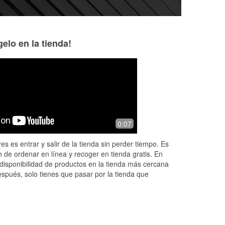
elo en la tienda!
William Frierson
Yonixander Meri
6 months ago
6 months ago
The young man named Freddie was
(Translated by Go
0:07
there during the storm with open
(Original) Muy bu
doors water coming in but serving
es es entrar y salir de la tienda sin perder tiempo. Es
people. He has a true leaders heart
 de ordenar en línea y recoger en tienda gratis. En
that cares
...
Read More
disponibilidad de productos en la tienda más cercana
espués, solo tienes que pasar por la tienda que