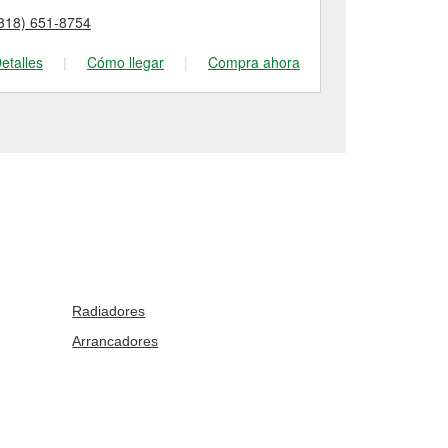
318) 651-8754
(318) 582-12
etalles
|
Cómo llegar
|
Compra ahora
Detalles
|
Radiadores
Arrancadores