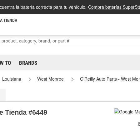
cuentra la batería correcta para tu vehículo.
Compra baterías SuperSta
LA TIENDA
W TO
BRANDS
Louisiana
West Monroe
O'Reilly Auto Parts - West M
oe Tienda #6449