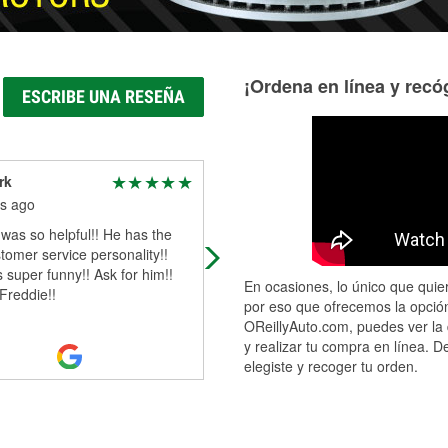
¡Ordena en línea y recóg
ESCRIBE UNA RESEÑA
rk
Robert Young
s ago
5 months ago
was so helpful!! He has the
Convenient for me. Price is
tomer service personality!!
reasonable
 super funny!! Ask for him!!
En ocasiones, lo único que quier
Freddie!!
por eso que ofrecemos la opción
OReillyAuto.com, puedes ver la 
y realizar tu compra en línea. D
elegiste y recoger tu orden.