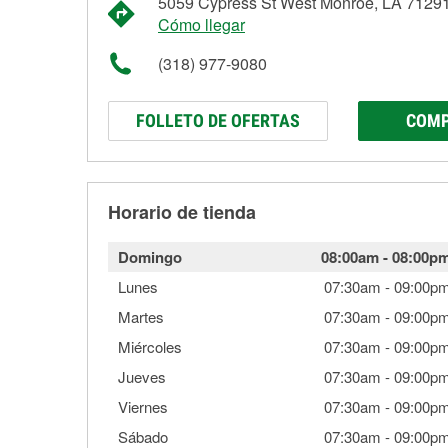
5059 Cypress St West Monroe, LA 7129
Cómo llegar
(318) 977-9080
FOLLETO DE OFERTAS
COMP
Horario de tienda
Domingo
08:00am
-
08:00p
Lunes
07:30am
-
09:00p
Martes
07:30am
-
09:00p
Miércoles
07:30am
-
09:00p
Jueves
07:30am
-
09:00p
Viernes
07:30am
-
09:00p
Sábado
07:30am
-
09:00p