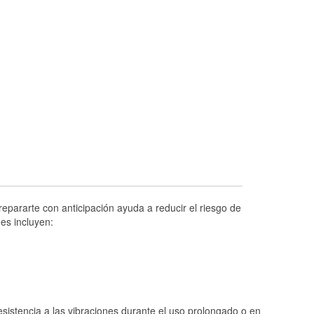
Prueba de alternadores y arrancadores
Revisión de la luz "Check Engine"
Reciclaje de baterías y aceite
Instalación de bombillas de faros
Instalación de limpiaparabrisas
Programa de Préstamo de Herramientas
Rectificación de tambores y discos de
freno
Mangueras hidráulicas a la medida
Hurricane Supplies
epararte con anticipación ayuda a reducir el riesgo de
es incluyen:
Tornado Supplies
Conoce más
istencia a las vibraciones durante el uso prolongado o en