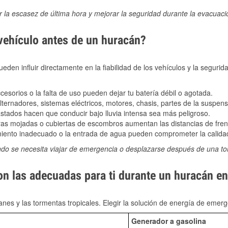
ir la escasez de última hora y mejorar la seguridad durante la evacuac
 vehículo antes de un huracán?
den influir directamente en la fiabilidad de los vehículos y la segurid
sorios o la falta de uso pueden dejar tu batería débil o agotada.
ernadores, sistemas eléctricos, motores, chasis, partes de la suspens
stados hacen que conducir bajo lluvia intensa sea más peligroso.
as mojadas o cubiertas de escombros aumentan las distancias de frena
ento inadecuado o la entrada de agua pueden comprometer la calidad
ndo se necesita viajar de emergencia o desplazarse después de una t
on las adecuadas para ti durante un huracán en
nes y las tormentas tropicales. Elegir la solución de energía de eme
Generador a gasolina