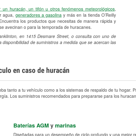
r un huracán, un tifón u otros fenómenos meteorológicos
,
er agua,
generadores a gasolina
y más en la tienda O’Reilly
Encuentra los productos que necesitas de manera rápida y
e se avecinan o para la temporada de huracanes.
ranklinton, en 1415 Desmare Street, o consulta con uno de
a disponibilidad de suministros a medida que se acercan las
ículo en caso de huracán
ba tanto a tu vehículo como a los sistemas de respaldo de tu hogar. Pr
nergía. Los suministros recomendados para prepararse para los huracan
Baterías AGM
y
marinas
Diseñadas para un desempeño de ciclo profundo y una mejor res