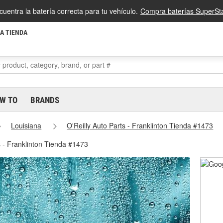
cuentra la batería correcta para tu vehículo.
Compra baterías SuperSta
LA TIENDA
W TO
BRANDS
Louisiana
O'Reilly Auto Parts - Franklinton Tienda #1473
s - Franklinton Tienda #1473