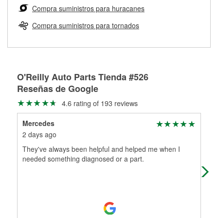
medirán tus tambores o discos para determinar si pueden
Compra suministros para huracanes
Más información sobre el Programa de Préstamo de
ser rectificados con seguridad. Si tus tambores o discos no
Herramientas de O'Reilly
pueden ser reutilizados, podemos ayudarte a encontrar las
Compra suministros para tornados
partes de reemplazo correctas para tu reparación.
Rectificación de tambores y discos de freno
O'Reilly Auto Parts Tienda #526
Reseñas de Google
4.6 rating of 193 reviews
Mercedes
The
2 days ago
16 
They've always been helpful and helped me when I
The
needed something diagnosed or a part.