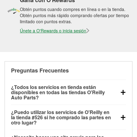
Gana con O'Rewards
Obtén puntos cuando compres en línea o en la tienda.
Obtén puntos más rápido comprando ofertas por tiempo
limitado con puntos extras.
Únete a O'Rewards o inicia sesión
Preguntas Frecuentes
¿Todos los servicios en tienda están
disponibles en todas las tiendas O'Reilly
Auto Parts?
Todos los servicios gratuitos de tienda, incluyendo
¿Puedo utilizar los servicios de O'Reilly en
las pruebas de batería, pruebas de alternador y
la tienda #526 si he comprado las partes en
motor de arranque, revisión de la luz “Check Engine”
otro lugar?
con O'Reilly VeriScan® e instalación de
Puedes solicitar la mayoría de los servicios en tienda
limpiaparabrisas o bombillas, están disponibles en