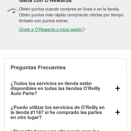
Gana con O'Rewards
Obtén puntos cuando compres en línea o en la tienda.
Obtén puntos más rápido comprando ofertas por tiempo
limitado con puntos extras.
Únete a O'Rewards o inicia sesión
Preguntas Frecuentes
¿Todos los servicios en tienda están
disponibles en todas las tiendas O'Reilly
Auto Parts?
Todos los servicios gratuitos de tienda, incluyendo
¿Puedo utilizar los servicios de O'Reilly en
las pruebas de batería, pruebas de alternador y
la tienda #1187 si he comprado las partes
motor de arranque, revisión de la luz “Check Engine”
en otro lugar?
con O'Reilly VeriScan® e instalación de
Puedes solicitar la mayoría de los servicios en tienda
limpiaparabrisas o bombillas, están disponibles en