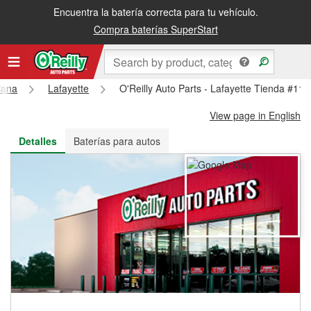
Encuentra la batería correcta para tu vehículo.
Recibe tu orden gratis al día siguiente o recógela en la tienda
Compra baterías SuperStart
iana
Lafayette
O'Reilly Auto Parts - Lafayette Tienda #118
View page in English
Detalles
Baterías para autos