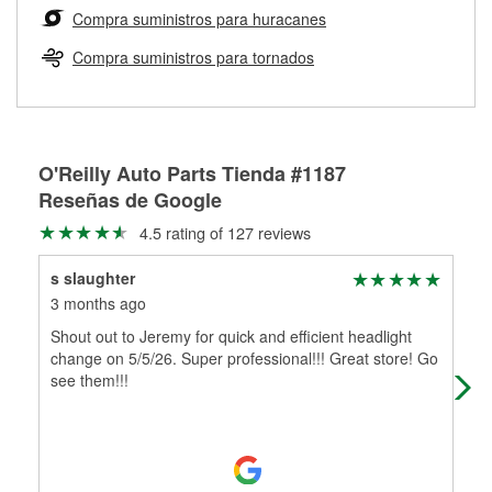
medirán tus tambores o discos para determinar si pueden
Compra suministros para huracanes
Más información sobre el Programa de Préstamo de
ser rectificados con seguridad. Si tus tambores o discos no
Herramientas de O'Reilly
pueden ser reutilizados, podemos ayudarte a encontrar las
Compra suministros para tornados
partes de reemplazo correctas para tu reparación.
Rectificación de tambores y discos de freno
O'Reilly Auto Parts Tienda #1187
Reseñas de Google
4.5 rating of 127 reviews
s slaughter
Lan
3 months ago
5 m
Shout out to Jeremy for quick and efficient headlight
JJ 
change on 5/5/26. Super professional!!! Great store! Go
see them!!!