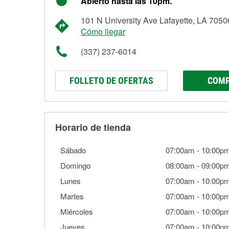
Abierto hasta las 10pm.
101 N University Ave Lafayette, LA 7050
Cómo llegar
(337) 237-6014
FOLLETO DE OFERTAS
COMP
Horario de tienda
Sábado
07:00am
-
10:00p
Domingo
08:00am
-
09:00p
Lunes
07:00am
-
10:00p
Martes
07:00am
-
10:00p
Miércoles
07:00am
-
10:00p
Jueves
07:00am
-
10:00p