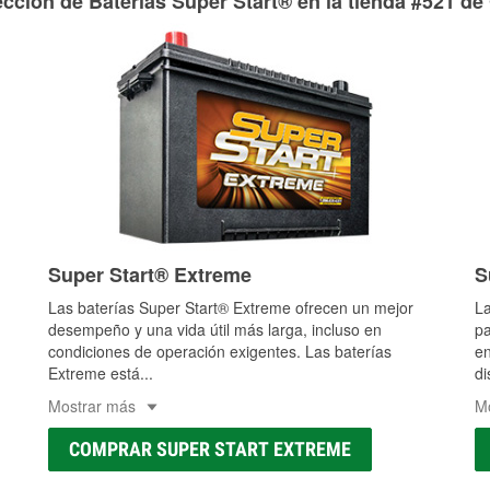
cción de Baterías Super Start® en la tienda #521 de
Super Start® Extreme
S
Las baterías Super Start® Extreme ofrecen un mejor
La
desempeño y una vida útil más larga, incluso en
pa
condiciones de operación exigentes. Las baterías
en
Extreme está
...
di
Mostrar más
M
COMPRAR SUPER START EXTREME