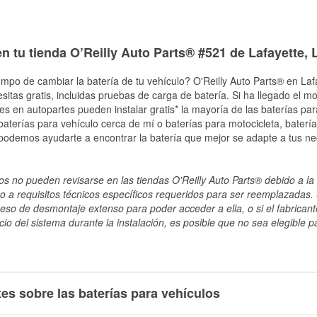
n tu tienda O’Reilly Auto Parts® #521 de Lafayette, 
empo de cambiar la batería de tu vehículo? O'Reilly Auto Parts® en Lafa
esitas gratis, incluidas pruebas de carga de batería. Si ha llegado el 
les en autopartes pueden instalar gratis* la mayoría de las baterías pa
terías para vehículo cerca de mí o baterías para motocicleta, batería
 podemos ayudarte a encontrar la batería que mejor se adapte a tus n
s no pueden revisarse en las tiendas O'Reilly Auto Parts® debido a la 
o a requisitos técnicos específicos requeridos para ser reemplazadas. S
ceso de desmontaje extenso para poder acceder a ella, o si el fabricant
cio del sistema durante la instalación, es posible que no sea elegible pa
es sobre las baterías para vehículos