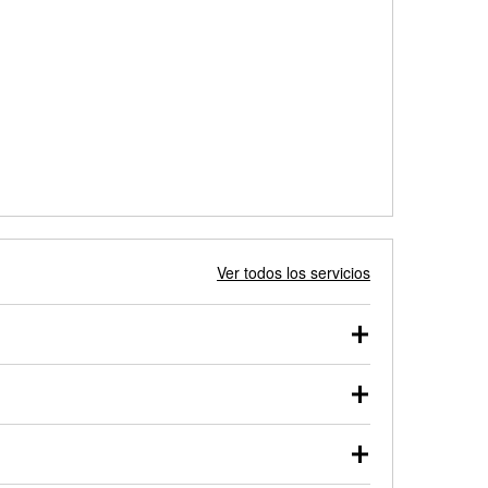
Ver todos los servicios
 autos, camionetas, SUVs, vehículos comerciales y
 probarse dentro o fuera del vehículo y cargarse en
uno de nuestros profesionales te ayudará a encontrar
otor de arranque o alternador. Lleva tu vehículo a tu
y arranque en el estacionamiento, o desmonta el
rueben.