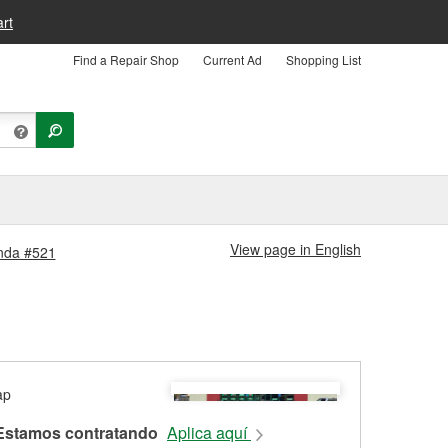
rt
Find a Repair Shop
Current Ad
Shopping List
View page in English
enda #521
Estamos contratando
Aplica aquí