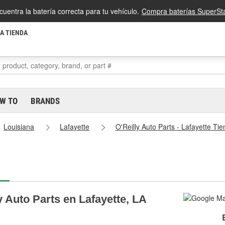
cuentra la batería correcta para tu vehículo.
Compra baterías SuperSta
LA TIENDA
W TO
BRANDS
Louisiana
Lafayette
O'Reilly Auto Parts - Lafayette Ti
y Auto Parts en Lafayette, LA