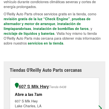
vehículo durante condiciones climáticas severas y cortes de
energía prolongados.
O’Reilly Auto Parts ofrece servicios gratis en la tienda, como
revisión gratis de la luz “Check Engine”
,
pruebas de
alternador y motor de arranque
,
instalación de
limpiaparabrisas
,
instalación de bombillas de faros
, y
reciclaje de líquidos y baterías
. Visita hoy mismo tu tienda
O’Reilly Auto Parts más cercana para obtener más información
sobre nuestros
servicios en la tienda
.
Tiendas O'Reilly Auto Parts cercanas
607 S Mlk Hwy
Tienda 6438
Abre a las 7am
Ab
607 S Mlk Hwy
20
Lake Charles, LA
Mo