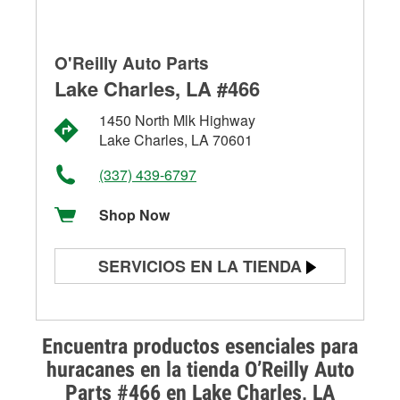
O'Reilly Auto Parts
Lake Charles, LA #466
1450 North Mlk Highway
Lake Charles, LA 70601
(337) 439-6797
Shop Now
SERVICIOS EN LA TIENDA
Prueba de batería
Prueba de alternadores y
Encuentra productos esenciales para
arrancadores
huracanes en la tienda O’Reilly Auto
Parts #466 en Lake Charles, LA
Revisión de la luz "Check Engine"