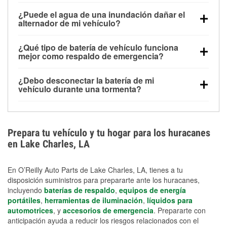
Una batería completamente cargada puede
¿Puede el agua de una inundación dañar el
alimentar pequeños accesorios durante un tiempo
alternador de mi vehículo?
limitado, pero el uso repetido sin conducir el vehículo
Sí. Los alternadores suelen estar montados en la
puede descargarla rápidamente. Se recomienda
¿Qué tipo de batería de vehículo funciona
parte baja del compartimento del motor y pueden
contar con un equipo de carga de respaldo para
mejor como respaldo de emergencia?
dañarse si se sumergen, lo que puede provocar una
cortes prolongados.
Las baterías AGM y marinas se usan comúnmente
falla en el sistema de carga y que la batería se agote
¿Debo desconectar la batería de mi
para aplicaciones de ciclo profundo porque son
días después de la exposición.
vehículo durante una tormenta?
selladas, resistentes a las vibraciones y más
Desconectarla puede ayudar a prevenir ciertas
adecuadas para ciclos repetidos de descarga
sobrecargas eléctricas, pero no te protegerá contra
profunda y recarga.
los daños por inundación. Evitar el agua estancada y
Prepara tu vehículo y tu hogar para los huracanes
preparar opciones de carga de respaldo son
en Lake Charles, LA
medidas de protección más efectivas.
En O’Reilly Auto Parts de Lake Charles, LA, tienes a tu
disposición suministros para prepararte ante los huracanes,
incluyendo
baterías de respaldo
,
equipos de energía
portátiles
,
herramientas de iluminación
,
líquidos para
automotrices
, y
accesorios de emergencia
. Prepararte con
anticipación ayuda a reducir los riesgos relacionados con el