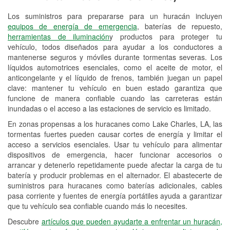
Los suministros para prepararse para un huracán incluyen
Reciclaje de baterías y aceite
equipos de energía de emergencia
, baterías de repuesto,
herramientas de iluminación
y productos para proteger tu
Instalación de bombillas de faros
vehículo, todos diseñados para ayudar a los conductores a
Instalación de limpiaparabrisas
mantenerse seguros y móviles durante tormentas severas. Los
líquidos automotrices esenciales, como el aceite de motor, el
Programa de Préstamo de
anticongelante y el líquido de frenos, también juegan un papel
clave: mantener tu vehículo en buen estado garantiza que
Herramientas
funcione de manera confiable cuando las carreteras están
inundadas o el acceso a las estaciones de servicio es limitado.
Rectificación de tambores y discos de
freno
En zonas propensas a los huracanes como Lake Charles, LA, las
tormentas fuertes pueden causar cortes de energía y limitar el
Hurricane Supplies
acceso a servicios esenciales. Usar tu vehículo para alimentar
dispositivos de emergencia, hacer funcionar accesorios o
Tornado Supplies
arrancar y detenerlo repetidamente puede afectar la carga de tu
batería y producir problemas en el alternador. El abastecerte de
Conoce más
suministros para huracanes como baterías adicionales, cables
pasa corriente y fuentes de energía portátiles ayuda a garantizar
que tu vehículo sea confiable cuando más lo necesites.
Descubre
artículos que pueden ayudarte a enfrentar un huracán,