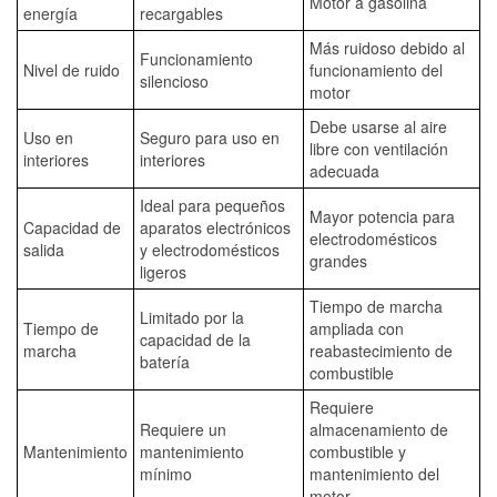
Motor a gasolina
energía
recargables
Más ruidoso debido al
Funcionamiento
Nivel de ruido
funcionamiento del
silencioso
motor
Debe usarse al aire
Uso en
Seguro para uso en
libre con ventilación
interiores
interiores
adecuada
Ideal para pequeños
Mayor potencia para
Capacidad de
aparatos electrónicos
electrodomésticos
salida
y electrodomésticos
grandes
ligeros
Tiempo de marcha
Limitado por la
Tiempo de
ampliada con
capacidad de la
marcha
reabastecimiento de
batería
combustible
Requiere
Requiere un
almacenamiento de
Mantenimiento
mantenimiento
combustible y
mínimo
mantenimiento del
motor