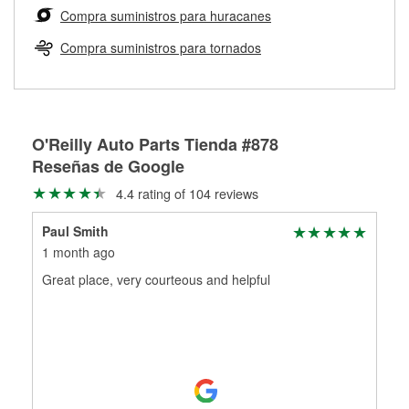
medirán tus tambores o discos para determinar si pueden
Compra suministros para huracanes
Más información sobre el Programa de Préstamo de
ser rectificados con seguridad. Si tus tambores o discos no
Herramientas de O'Reilly
pueden ser reutilizados, podemos ayudarte a encontrar las
Compra suministros para tornados
partes de reemplazo correctas para tu reparación.
Rectificación de tambores y discos de freno
O'Reilly Auto Parts Tienda #878
Reseñas de Google
4.4 rating of 104 reviews
Paul Smith
1 month ago
Great place, very courteous and helpful