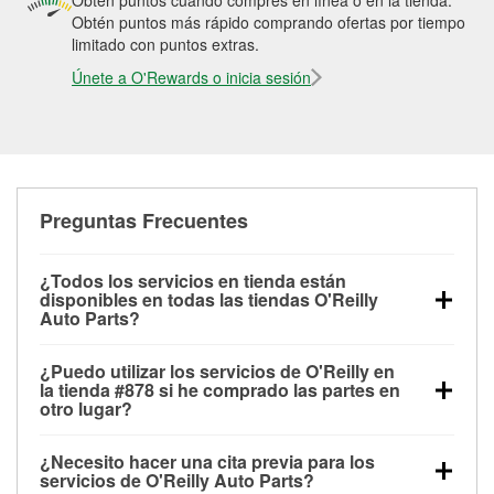
Obtén puntos cuando compres en línea o en la tienda.
Obtén puntos más rápido comprando ofertas por tiempo
limitado con puntos extras.
Únete a O'Rewards o inicia sesión
Preguntas Frecuentes
¿Todos los servicios en tienda están
disponibles en todas las tiendas O'Reilly
Auto Parts?
Todos los servicios gratuitos de tienda, incluyendo
¿Puedo utilizar los servicios de O'Reilly en
las pruebas de batería, pruebas de alternador y
la tienda #878 si he comprado las partes en
motor de arranque, revisión de la luz “Check Engine”
otro lugar?
con O'Reilly VeriScan® e instalación de
Puedes solicitar la mayoría de los servicios en tienda
limpiaparabrisas o bombillas, están disponibles en
¿Necesito hacer una cita previa para los
de O'Reilly Auto Parts que estén disponibles en la
todas las tiendas O'Reilly Auto Parts. La tienda
servicios de O'Reilly Auto Parts?