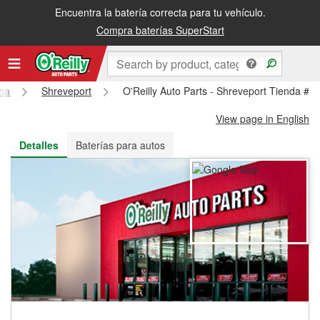
Encuentra la batería correcta para tu vehículo.
Recibe tu orden gratis al día siguiente o recógela en la tienda
Compra baterías SuperStart
ana
Shreveport
O'Reilly Auto Parts - Shreveport Tienda #1
View page in English
Detalles
Baterías para autos