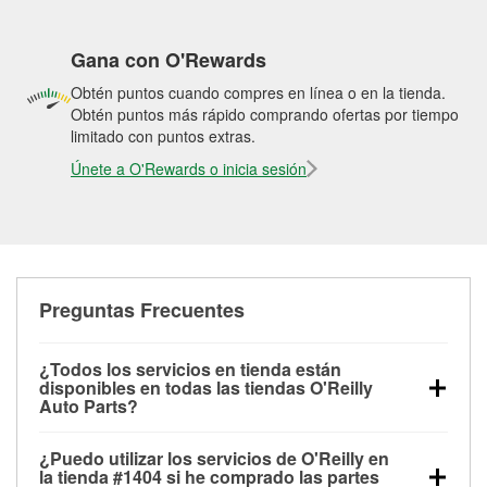
Gana con O'Rewards
Obtén puntos cuando compres en línea o en la tienda.
Obtén puntos más rápido comprando ofertas por tiempo
limitado con puntos extras.
Únete a O'Rewards o inicia sesión
Preguntas Frecuentes
¿Todos los servicios en tienda están
disponibles en todas las tiendas O'Reilly
Auto Parts?
Todos los servicios gratuitos de tienda, incluyendo
¿Puedo utilizar los servicios de O'Reilly en
las pruebas de batería, pruebas de alternador y
la tienda #1404 si he comprado las partes