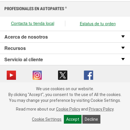
PROFESIONALES EN AUTOPARTES
®
Contacta tu tienda local
Estatus de tu orden
Acerca de nosotros
Recursos
Servicio al cliente
We use cookies on our website.
Copyright © 2008-2026 O’Reilly Auto Parts v OST_3.2.0.0.729 (3) cv1361
We use cookies on our website. By clicking "Accept", you consent
By clicking "Accept", you consent to the use of All the cookies.
catalog_main
to the use of All the cookies.
You may change your preference by visiting Cookie Settings.
You may change your preference by visiting Cookie Settings.
Política de privacidad
Ley de transparencia en las cadenas de suministro
Read more about our
Read more about our
Cookie Policy
Cookie Policy
and
and
Privacy Policy
Privacy Policy
.
.
de California
Cookie Settings
Cookie Settings
Accept
Accept
Decline
Decline