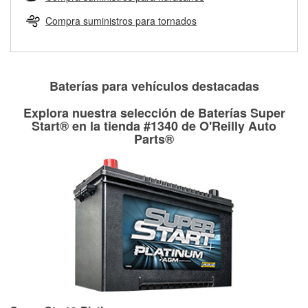
Más información sobre el Programa de Préstamo de
ser rectificados con seguridad. Si tus tambores o discos no
Herramientas de O'Reilly
pueden ser reutilizados, podemos ayudarte a encontrar las
Compra suministros para tornados
partes de reemplazo correctas para tu reparación.
Rectificación de tambores y discos de freno
Baterías para vehículos destacadas
Explora nuestra selección de Baterías Super
Start® en la tienda #1340 de O'Reilly Auto
Parts®