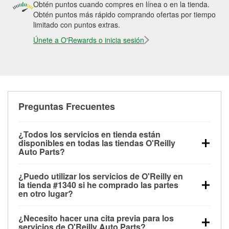
Obtén puntos cuando compres en línea o en la tienda.
Obtén puntos más rápido comprando ofertas por tiempo
limitado con puntos extras.
Únete a O'Rewards o inicia sesión
Preguntas Frecuentes
¿Todos los servicios en tienda están
disponibles en todas las tiendas O'Reilly
Auto Parts?
Todos los servicios gratuitos de tienda, incluyendo
¿Puedo utilizar los servicios de O'Reilly en
las pruebas de batería, pruebas de alternador y
la tienda #1340 si he comprado las partes
motor de arranque, revisión de la luz “Check Engine”
en otro lugar?
con O'Reilly VeriScan® e instalación de
Puedes solicitar la mayoría de los servicios en tienda
limpiaparabrisas o bombillas, están disponibles en
¿Necesito hacer una cita previa para los
de O'Reilly Auto Parts que estén disponibles en la
todas las tiendas O'Reilly Auto Parts. La tienda
servicios de O'Reilly Auto Parts?