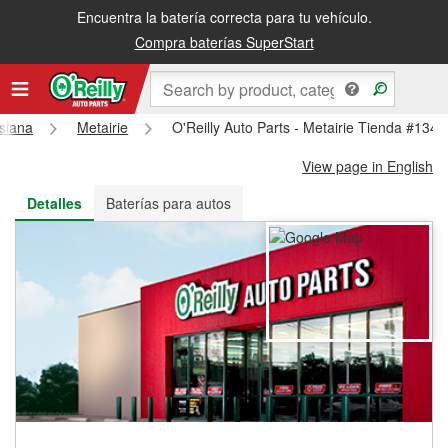
Encuentra la batería correcta para tu vehículo.
Recibe tu orden gratis al día siguiente o recógela en la tienda
Compra baterías SuperStart
siana
Metairie
O'Reilly Auto Parts - Metairie Tienda #1340
View page in English
Detalles
Baterías para autos