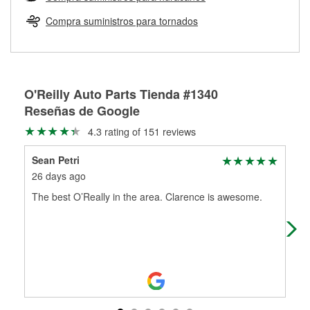
Más información sobre el Programa de Préstamo de
ser rectificados con seguridad. Si tus tambores o discos no
Herramientas de O'Reilly
pueden ser reutilizados, podemos ayudarte a encontrar las
Compra suministros para tornados
partes de reemplazo correctas para tu reparación.
Rectificación de tambores y discos de freno
O'Reilly Auto Parts Tienda #1340
Reseñas de Google
4.3 rating of 151 reviews
Sean Petri
Mar
26 days ago
1 m
The best O’Really in the area. Clarence is awesome.
Has
Cla