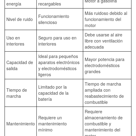
Motor a gasolina
energía
recargables
Más ruidoso debido al
Funcionamiento
Nivel de ruido
funcionamiento del
silencioso
motor
Debe usarse al aire
Uso en
Seguro para uso en
libre con ventilación
interiores
interiores
adecuada
Ideal para pequeños
Mayor potencia para
Capacidad de
aparatos electrónicos
electrodomésticos
salida
y electrodomésticos
grandes
ligeros
Tiempo de marcha
Limitado por la
Tiempo de
ampliada con
capacidad de la
marcha
reabastecimiento de
batería
combustible
Requiere
Requiere un
almacenamiento de
Mantenimiento
mantenimiento
combustible y
mínimo
mantenimiento del
motor