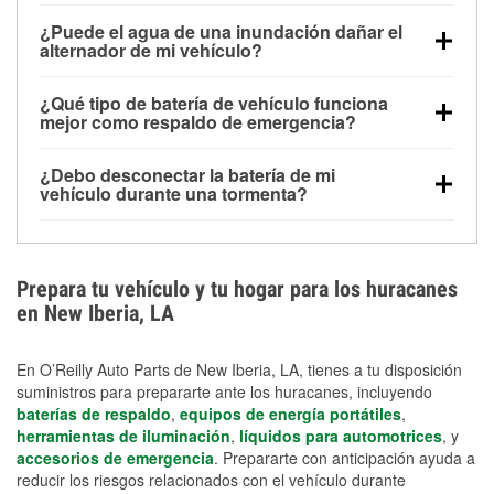
Una batería completamente cargada puede
¿Puede el agua de una inundación dañar el
alimentar pequeños accesorios durante un tiempo
alternador de mi vehículo?
limitado, pero el uso repetido sin conducir el vehículo
Sí. Los alternadores suelen estar montados en la
puede descargarla rápidamente. Se recomienda
¿Qué tipo de batería de vehículo funciona
parte baja del compartimento del motor y pueden
contar con un equipo de carga de respaldo para
mejor como respaldo de emergencia?
dañarse si se sumergen, lo que puede provocar una
cortes prolongados.
Las baterías AGM y marinas se usan comúnmente
falla en el sistema de carga y que la batería se agote
¿Debo desconectar la batería de mi
para aplicaciones de ciclo profundo porque son
días después de la exposición.
vehículo durante una tormenta?
selladas, resistentes a las vibraciones y más
Desconectarla puede ayudar a prevenir ciertas
adecuadas para ciclos repetidos de descarga
sobrecargas eléctricas, pero no te protegerá contra
profunda y recarga.
los daños por inundación. Evitar el agua estancada y
Prepara tu vehículo y tu hogar para los huracanes
preparar opciones de carga de respaldo son
en New Iberia, LA
medidas de protección más efectivas.
En O’Reilly Auto Parts de New Iberia, LA, tienes a tu disposición
suministros para prepararte ante los huracanes, incluyendo
baterías de respaldo
,
equipos de energía portátiles
,
herramientas de iluminación
,
líquidos para automotrices
, y
accesorios de emergencia
. Prepararte con anticipación ayuda a
reducir los riesgos relacionados con el vehículo durante