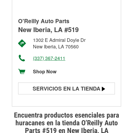
O'Reilly Auto Parts
New Iberia, LA #519
1302 E Admiral Doyle Dr
New Iberia, LA 70560
(337) 367-2411
Shop Now
SERVICIOS EN LA TIENDA
Prueba de batería
Prueba de alternadores y
Encuentra productos esenciales para
arrancadores
huracanes en la tienda O’Reilly Auto
Parts #519 en New Iberia, LA
Revisión de la luz "Check Engine"