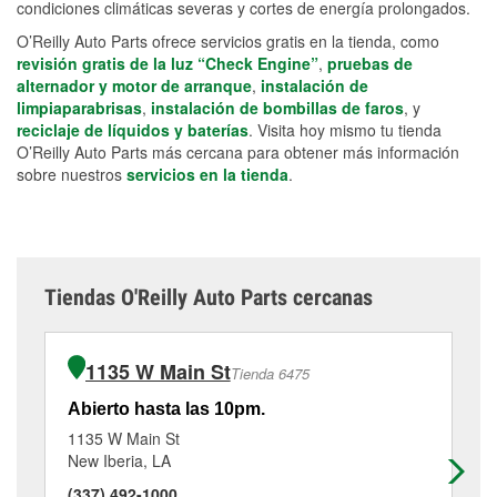
condiciones climáticas severas y cortes de energía prolongados.
O’Reilly Auto Parts ofrece servicios gratis en la tienda, como
revisión gratis de la luz “Check Engine”
,
pruebas de
alternador y motor de arranque
,
instalación de
limpiaparabrisas
,
instalación de bombillas de faros
, y
reciclaje de líquidos y baterías
. Visita hoy mismo tu tienda
O’Reilly Auto Parts más cercana para obtener más información
sobre nuestros
servicios en la tienda
.
Tiendas O'Reilly Auto Parts cercanas
1135 W Main St
Tienda 6475
Abierto hasta las 10pm.
Ab
1135 W Main St
11
New Iberia, LA
Je
(337) 492-1000
(3