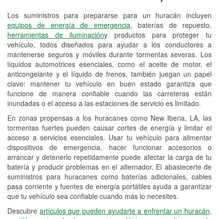
Los suministros para prepararse para un huracán incluyen
Reciclaje de baterías y aceite
equipos de energía de emergencia
, baterías de repuesto,
herramientas de iluminación
y productos para proteger tu
Instalación de bombillas de faros
vehículo, todos diseñados para ayudar a los conductores a
Instalación de limpiaparabrisas
mantenerse seguros y móviles durante tormentas severas. Los
líquidos automotrices esenciales, como el aceite de motor, el
Programa de Préstamo de
anticongelante y el líquido de frenos, también juegan un papel
clave: mantener tu vehículo en buen estado garantiza que
Herramientas
funcione de manera confiable cuando las carreteras están
inundadas o el acceso a las estaciones de servicio es limitado.
Rectificación de tambores y discos de
freno
En zonas propensas a los huracanes como New Iberia, LA, las
tormentas fuertes pueden causar cortes de energía y limitar el
Hurricane Supplies
acceso a servicios esenciales. Usar tu vehículo para alimentar
dispositivos de emergencia, hacer funcionar accesorios o
Tornado Supplies
arrancar y detenerlo repetidamente puede afectar la carga de tu
batería y producir problemas en el alternador. El abastecerte de
Conoce más
suministros para huracanes como baterías adicionales, cables
pasa corriente y fuentes de energía portátiles ayuda a garantizar
Idiomas adicionales
que tu vehículo sea confiable cuando más lo necesites.
Criollo francés
Descubre
artículos que pueden ayudarte a enfrentar un huracán,