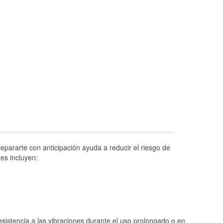
Prueba de alternadores y arrancadores
Revisión de la luz "Check Engine"
Reciclaje de baterías y aceite
Instalación de bombillas de faros
Instalación de limpiaparabrisas
Programa de Préstamo de Herramientas
Rectificación de tambores y discos de
freno
Hurricane Supplies
Tornado Supplies
pararte con anticipación ayuda a reducir el riesgo de
Conoce más
es incluyen:
istencia a las vibraciones durante el uso prolongado o en