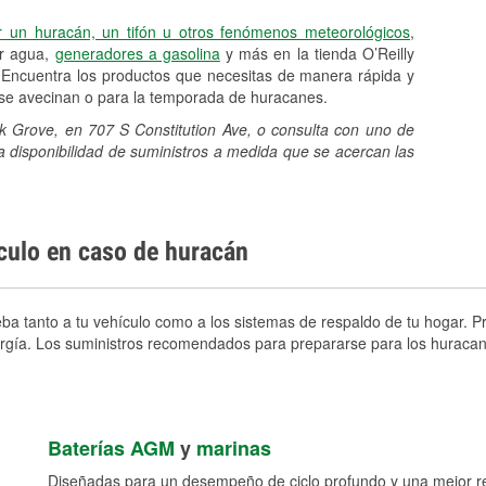
r un huracán, un tifón u otros fenómenos meteorológicos
,
er agua,
generadores a gasolina
y más en la tienda O’Reilly
 Encuentra los productos que necesitas de manera rápida y
e se avecinan o para la temporada de huracanes.
ak Grove, en 707 S Constitution Ave, o consulta con uno de
a disponibilidad de suministros a medida que se acercan las
ículo en caso de huracán
a tanto a tu vehículo como a los sistemas de respaldo de tu hogar. Pre
nergía. Los suministros recomendados para prepararse para los huracan
Baterías AGM
y
marinas
Diseñadas para un desempeño de ciclo profundo y una mejor res