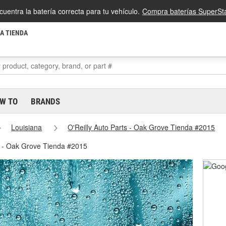
cuentra la batería correcta para tu vehículo.
Compra baterías SuperSta
LA TIENDA
W TO
BRANDS
Louisiana
O'Reilly Auto Parts - Oak Grove Tienda #2015
s - Oak Grove Tienda #2015