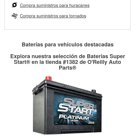
medirán tus tambores o discos para determinar si pueden
Compra suministros para huracanes
Más información sobre el Programa de Préstamo de
ser rectificados con seguridad. Si tus tambores o discos no
Herramientas de O'Reilly
pueden ser reutilizados, podemos ayudarte a encontrar las
Compra suministros para tornados
partes de reemplazo correctas para tu reparación.
Rectificación de tambores y discos de freno
Baterías para vehículos destacadas
Explora nuestra selección de Baterías Super
Start® en la tienda #1382 de O'Reilly Auto
Parts®