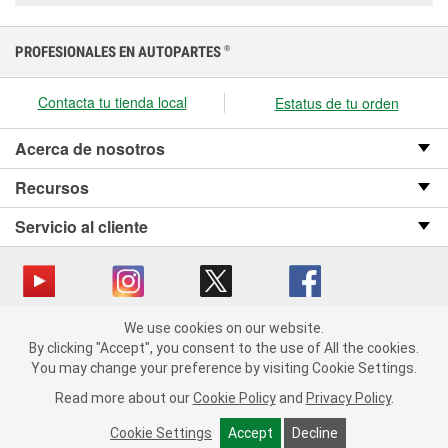
PROFESIONALES EN AUTOPARTES
®
Contacta tu tienda local
Estatus de tu orden
Acerca de nosotros
Recursos
Servicio al cliente
We use cookies on our website.
Copyright © 2008-2026 O’Reilly Auto Parts v OST_3.2.0.0.729 (3) cv1361
We use cookies on our website. By clicking "Accept", you consent
By clicking "Accept", you consent to the use of All the cookies.
catalog_main
to the use of All the cookies.
You may change your preference by visiting Cookie Settings.
You may change your preference by visiting Cookie Settings.
Política de privacidad
Ley de transparencia en las cadenas de suministro
Read more about our
Read more about our
Cookie Policy
Cookie Policy
and
and
Privacy Policy
Privacy Policy
.
.
de California
Cookie Settings
Cookie Settings
Accept
Accept
Decline
Decline