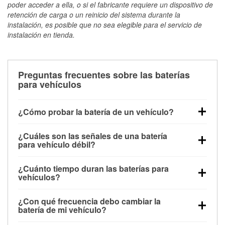
poder acceder a ella, o si el fabricante requiere un dispositivo de
retención de carga o un reinicio del sistema durante la
instalación, es posible que no sea elegible para el servicio de
instalación en tienda.
Preguntas frecuentes sobre las baterías
para vehículos
¿Cómo probar la batería de un vehículo?
Puedes probar la batería de un vehículo de varias
¿Cuáles son las señales de una batería
maneras. El método más rápido es utilizar un
para vehículo débil?
multímetro: con el vehículo apagado, conecta los
Una batería débil suele dar algunas señales de
cables a las terminales de la batería y verifica el
¿Cuánto tiempo duran las baterías para
advertencia. Un arranque lento del motor, faros
voltaje: una batería en buen estado y totalmente
vehículos?
tenues, chasquidos al girar la llave o luces de
cargada debería indicar unos 12.6 voltios. Es
La mayoría de las baterías para vehículos duran
advertencia en el tablero pueden ser indicaciones de
importante saber que las baterías descargadas a
¿Con qué frecuencia debo cambiar la
entre 3 y 5 años. La duración exacta depende de los
que la batería tiene una potencia de carga débil.
veces pueden mostrar una carga completa, y un
batería de mi vehículo?
hábitos de conducción, las condiciones
También puedes notar problemas eléctricos, como
diagnóstico más preciso incluiría realizar una prueba