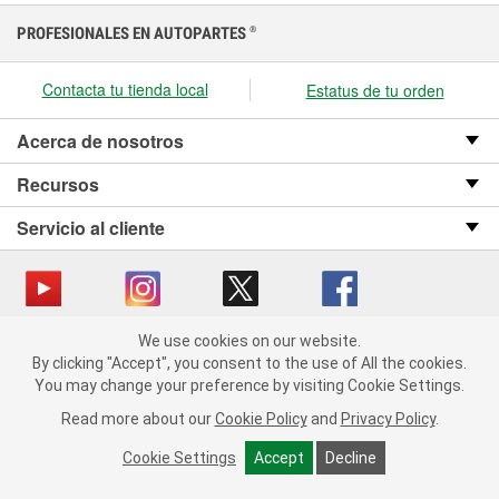
PROFESIONALES EN AUTOPARTES
®
Contacta tu tienda local
Estatus de tu orden
Acerca de nosotros
Recursos
Servicio al cliente
We use cookies on our website.
Copyright © 2008-2026 O’Reilly Auto Parts v OST_3.2.0.0.729 (3) cv1361
We use cookies on our website. By clicking "Accept", you consent
By clicking "Accept", you consent to the use of All the cookies.
catalog_main
to the use of All the cookies.
You may change your preference by visiting Cookie Settings.
You may change your preference by visiting Cookie Settings.
Política de privacidad
Ley de transparencia en las cadenas de suministro
Read more about our
Read more about our
Cookie Policy
Cookie Policy
and
and
Privacy Policy
Privacy Policy
.
.
de California
Cookie Settings
Cookie Settings
Accept
Accept
Decline
Decline