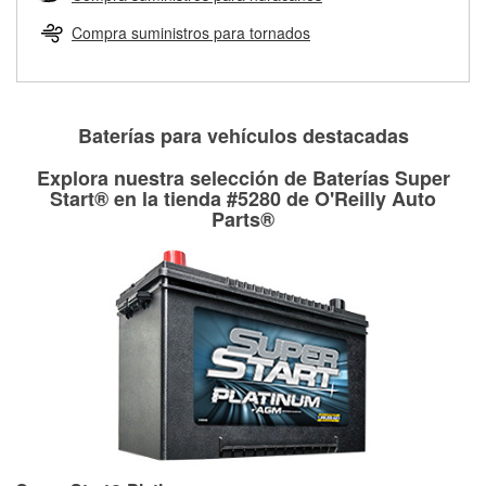
Más información sobre el Programa de Préstamo de
ser rectificados con seguridad. Si tus tambores o discos no
Herramientas de O'Reilly
pueden ser reutilizados, podemos ayudarte a encontrar las
Compra suministros para tornados
partes de reemplazo correctas para tu reparación.
Rectificación de tambores y discos de freno
Baterías para vehículos destacadas
Explora nuestra selección de Baterías Super
Start® en la tienda #5280 de O'Reilly Auto
Parts®