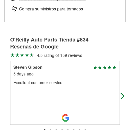
Más información sobre el Programa de Préstamo de
ser rectificados con seguridad. Si tus tambores o discos no
Herramientas de O'Reilly
pueden ser reutilizados, podemos ayudarte a encontrar las
Compra suministros para tornados
partes de reemplazo correctas para tu reparación.
Rectificación de tambores y discos de freno
O'Reilly Auto Parts Tienda #834
Reseñas de Google
4.5 rating of 159 reviews
Steven Gipson
Tar
5 days ago
2 m
Excellent customer service
The
Mrs
wha