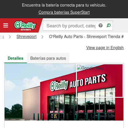
Encuentra la batería correcta para tu vehículo.
Recibe tu orden gratis al día siguiente o recógela en la tienda
Compra baterías SuperStart
ana
Shreveport
O'Reilly Auto Parts - Shreveport Tienda #8
View page in English
Detalles
Baterías para autos