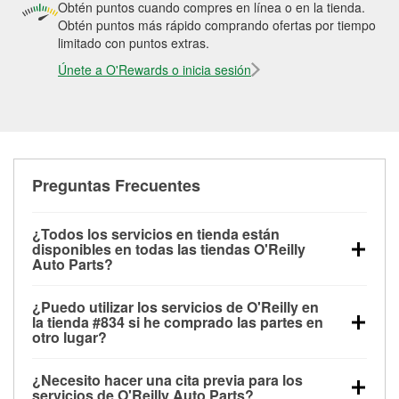
Obtén puntos cuando compres en línea o en la tienda.
Obtén puntos más rápido comprando ofertas por tiempo
limitado con puntos extras.
Únete a O'Rewards o inicia sesión
Preguntas Frecuentes
¿Todos los servicios en tienda están
disponibles en todas las tiendas O'Reilly
Auto Parts?
Todos los servicios gratuitos de tienda, incluyendo
¿Puedo utilizar los servicios de O'Reilly en
las pruebas de batería, pruebas de alternador y
la tienda #834 si he comprado las partes en
motor de arranque, revisión de la luz “Check Engine”
otro lugar?
con O'Reilly VeriScan® e instalación de
Puedes solicitar la mayoría de los servicios en tienda
limpiaparabrisas o bombillas, están disponibles en
¿Necesito hacer una cita previa para los
de O'Reilly Auto Parts que estén disponibles en la
todas las tiendas O'Reilly Auto Parts. La tienda
servicios de O'Reilly Auto Parts?