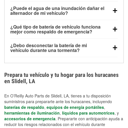
Una batería completamente cargada puede
¿Puede el agua de una inundación dañar el
alimentar pequeños accesorios durante un tiempo
alternador de mi vehículo?
limitado, pero el uso repetido sin conducir el vehículo
Sí. Los alternadores suelen estar montados en la
puede descargarla rápidamente. Se recomienda
¿Qué tipo de batería de vehículo funciona
parte baja del compartimento del motor y pueden
contar con un equipo de carga de respaldo para
mejor como respaldo de emergencia?
dañarse si se sumergen, lo que puede provocar una
cortes prolongados.
Las baterías AGM y marinas se usan comúnmente
falla en el sistema de carga y que la batería se agote
¿Debo desconectar la batería de mi
para aplicaciones de ciclo profundo porque son
días después de la exposición.
vehículo durante una tormenta?
selladas, resistentes a las vibraciones y más
Desconectarla puede ayudar a prevenir ciertas
adecuadas para ciclos repetidos de descarga
sobrecargas eléctricas, pero no te protegerá contra
profunda y recarga.
los daños por inundación. Evitar el agua estancada y
Prepara tu vehículo y tu hogar para los huracanes
preparar opciones de carga de respaldo son
en Slidell, LA
medidas de protección más efectivas.
En O’Reilly Auto Parts de Slidell, LA, tienes a tu disposición
suministros para prepararte ante los huracanes, incluyendo
baterías de respaldo
,
equipos de energía portátiles
,
herramientas de iluminación
,
líquidos para automotrices
, y
accesorios de emergencia
. Prepararte con anticipación ayuda a
reducir los riesgos relacionados con el vehículo durante