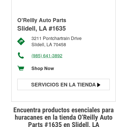
O'Reilly Auto Parts
Slidell, LA #1635
3211 Pontchartrain Drive
Slidell, LA 70458
(985) 641-3892
Shop Now
SERVICIOS EN LA TIENDA
Prueba de batería
Prueba de alternadores y
Encuentra productos esenciales para
arrancadores
huracanes en la tienda O’Reilly Auto
Parts #1635 en Slidell, LA
Revisión de la luz "Check Engine"