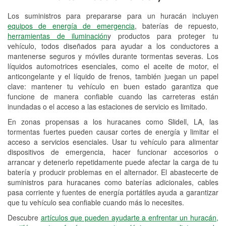
Los suministros para prepararse para un huracán incluyen
Reciclaje de baterías y aceite
equipos de energía de emergencia
, baterías de repuesto,
herramientas de iluminación
y productos para proteger tu
Instalación de bombillas de faros
vehículo, todos diseñados para ayudar a los conductores a
Instalación de limpiaparabrisas
mantenerse seguros y móviles durante tormentas severas. Los
líquidos automotrices esenciales, como el aceite de motor, el
Programa de Préstamo de
anticongelante y el líquido de frenos, también juegan un papel
clave: mantener tu vehículo en buen estado garantiza que
Herramientas
funcione de manera confiable cuando las carreteras están
inundadas o el acceso a las estaciones de servicio es limitado.
Rectificación de tambores y discos de
freno
En zonas propensas a los huracanes como Slidell, LA, las
tormentas fuertes pueden causar cortes de energía y limitar el
Hurricane Supplies
acceso a servicios esenciales. Usar tu vehículo para alimentar
dispositivos de emergencia, hacer funcionar accesorios o
Tornado Supplies
arrancar y detenerlo repetidamente puede afectar la carga de tu
batería y producir problemas en el alternador. El abastecerte de
Conoce más
suministros para huracanes como baterías adicionales, cables
pasa corriente y fuentes de energía portátiles ayuda a garantizar
que tu vehículo sea confiable cuando más lo necesites.
Descubre
artículos que pueden ayudarte a enfrentar un huracán,