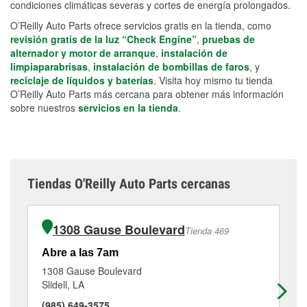
condiciones climáticas severas y cortes de energía prolongados.
O’Reilly Auto Parts ofrece servicios gratis en la tienda, como
revisión gratis de la luz “Check Engine”
,
pruebas de
alternador y motor de arranque
,
instalación de
limpiaparabrisas
,
instalación de bombillas de faros
, y
reciclaje de líquidos y baterías
. Visita hoy mismo tu tienda
O’Reilly Auto Parts más cercana para obtener más información
sobre nuestros
servicios en la tienda
.
Tiendas O'Reilly Auto Parts cercanas
1308 Gause Boulevard
Tienda 469
Abre a las 7am
Ab
1308 Gause Boulevard
21
Slidell, LA
Sli
(985) 649-3575
(9