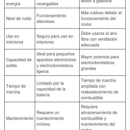
Motor a gasolina
energía
recargables
Más ruidoso debido al
Funcionamiento
Nivel de ruido
funcionamiento del
silencioso
motor
Debe usarse al aire
Uso en
Seguro para uso en
libre con ventilación
interiores
interiores
adecuada
Ideal para pequeños
Mayor potencia para
Capacidad de
aparatos electrónicos
electrodomésticos
salida
y electrodomésticos
grandes
ligeros
Tiempo de marcha
Limitado por la
Tiempo de
ampliada con
capacidad de la
marcha
reabastecimiento de
batería
combustible
Requiere
Requiere un
almacenamiento de
Mantenimiento
mantenimiento
combustible y
mínimo
mantenimiento del
motor