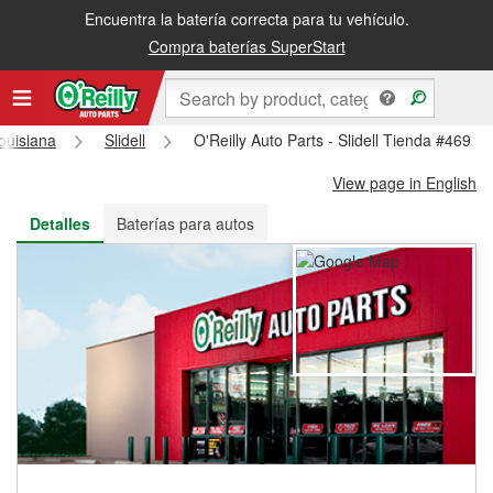
Encuentra la batería correcta para tu vehículo.
Recibe tu orden gratis al día siguiente o recógela en la tienda
Compra baterías SuperStart
ouisiana
Slidell
O'Reilly Auto Parts - Slidell Tienda #469
View page in English
Detalles
Baterías para autos