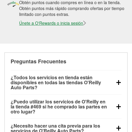
Obtén puntos cuando compres en línea o en la tienda.
Obtén puntos más rápido comprando ofertas por tiempo
limitado con puntos extras.
Únete a O'Rewards o inicia sesión
Preguntas Frecuentes
¿Todos los servicios en tienda están
disponibles en todas las tiendas O'Reilly
Auto Parts?
Todos los servicios gratuitos de tienda, incluyendo
¿Puedo utilizar los servicios de O'Reilly en
las pruebas de batería, pruebas de alternador y
la tienda #469 si he comprado las partes en
motor de arranque, revisión de la luz “Check Engine”
otro lugar?
con O'Reilly VeriScan® e instalación de
Puedes solicitar la mayoría de los servicios en tienda
limpiaparabrisas o bombillas, están disponibles en
¿Necesito hacer una cita previa para los
de O'Reilly Auto Parts que estén disponibles en la
todas las tiendas O'Reilly Auto Parts. La tienda
servicios de O'Reilly Auto Parts?