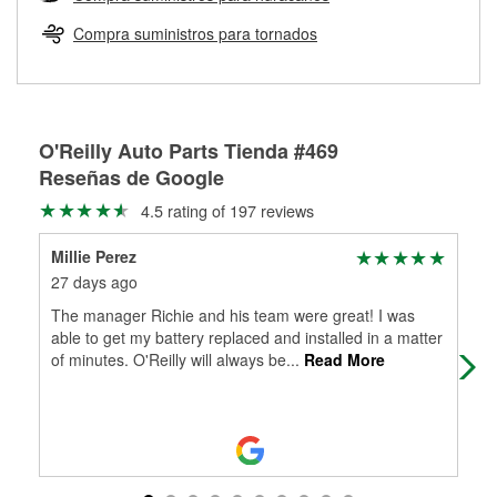
Más información sobre el Programa de Préstamo de
ser rectificados con seguridad. Si tus tambores o discos no
Herramientas de O'Reilly
pueden ser reutilizados, podemos ayudarte a encontrar las
Compra suministros para tornados
partes de reemplazo correctas para tu reparación.
Rectificación de tambores y discos de freno
O'Reilly Auto Parts Tienda #469
Reseñas de Google
4.5 rating of 197 reviews
Millie Perez
Jo
27 days ago
2 m
The manager Richie and his team were great! I was
The
able to get my battery replaced and installed in a matter
of minutes. O'Reilly will always be
...
Read More