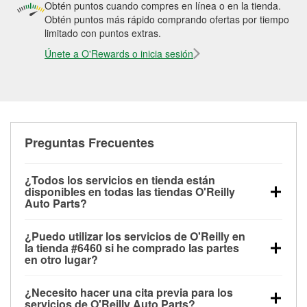
Obtén puntos cuando compres en línea o en la tienda.
Obtén puntos más rápido comprando ofertas por tiempo
limitado con puntos extras.
Únete a O'Rewards o inicia sesión
Preguntas Frecuentes
¿Todos los servicios en tienda están
disponibles en todas las tiendas O'Reilly
Auto Parts?
Todos los servicios gratuitos de tienda, incluyendo
¿Puedo utilizar los servicios de O'Reilly en
las pruebas de batería, pruebas de alternador y
la tienda #6460 si he comprado las partes
motor de arranque, revisión de la luz “Check Engine”
en otro lugar?
con O'Reilly VeriScan® e instalación de
Puedes solicitar la mayoría de los servicios en tienda
limpiaparabrisas o bombillas, están disponibles en
¿Necesito hacer una cita previa para los
de O'Reilly Auto Parts que estén disponibles en la
todas las tiendas O'Reilly Auto Parts. La tienda
servicios de O'Reilly Auto Parts?