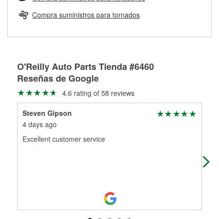
Más información sobre el Programa de Préstamo de
ser rectificados con seguridad. Si tus tambores o discos no
Herramientas de O'Reilly
pueden ser reutilizados, podemos ayudarte a encontrar las
Compra suministros para tornados
partes de reemplazo correctas para tu reparación.
Rectificación de tambores y discos de freno
O'Reilly Auto Parts Tienda #6460
Reseñas de Google
4.6 rating of 58 reviews
Steven Gipson
Rob
4 days ago
2 m
Excellent customer service
A G
Mar
sto