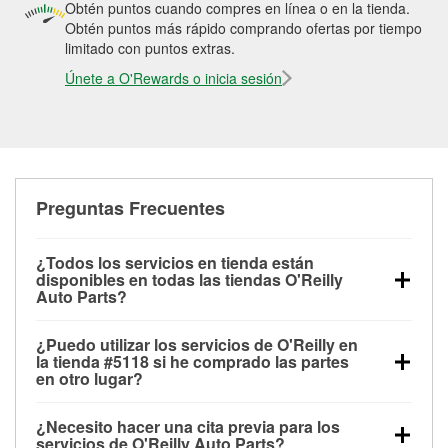
Obtén puntos cuando compres en línea o en la tienda.
Obtén puntos más rápido comprando ofertas por tiempo
limitado con puntos extras.
Únete a O'Rewards o inicia sesión
Preguntas Frecuentes
¿Todos los servicios en tienda están
disponibles en todas las tiendas O'Reilly
Auto Parts?
Todos los servicios gratuitos de tienda, incluyendo
¿Puedo utilizar los servicios de O'Reilly en
las pruebas de batería, pruebas de alternador y
la tienda #5118 si he comprado las partes
motor de arranque, revisión de la luz “Check Engine”
en otro lugar?
con O'Reilly VeriScan® e instalación de
Puedes solicitar la mayoría de los servicios en tienda
limpiaparabrisas o bombillas, están disponibles en
¿Necesito hacer una cita previa para los
de O'Reilly Auto Parts que estén disponibles en la
todas las tiendas O'Reilly Auto Parts. La tienda
servicios de O'Reilly Auto Parts?