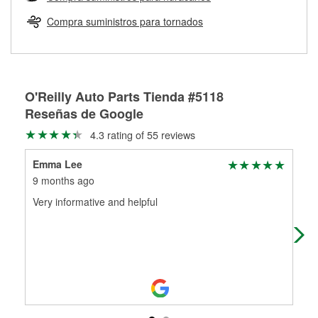
Más información sobre el Programa de Préstamo de
ser rectificados con seguridad. Si tus tambores o discos no
Herramientas de O'Reilly
pueden ser reutilizados, podemos ayudarte a encontrar las
Compra suministros para tornados
partes de reemplazo correctas para tu reparación.
Rectificación de tambores y discos de freno
O'Reilly Auto Parts Tienda #5118
Reseñas de Google
4.3 rating of 55 reviews
Emma Lee
An
9 months ago
11 
Very informative and helpful
I ha
Con
oth