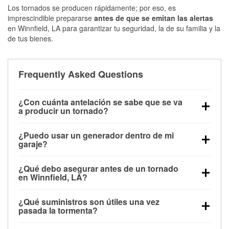
Los tornados se producen rápidamente; por eso, es
imprescindible prepararse
antes de que se emitan las alertas
en Winnfield, LA para garantizar tu seguridad, la de su familia y la
de tus bienes.
Frequently Asked Questions
¿Con cuánta antelación se sabe que se va
a producir un tornado?
Algunos tornados en Winnfield, LA se forman sin
¿Puedo usar un generador dentro de mi
apenas previo aviso. Las alertas pueden emitirse
garaje?
minutos antes de que toquen tierra, por lo que es
No. Los generadores deben funcionar al aire libre, a
fundamental prepararse antes de la tormenta.
¿Qué debo asegurar antes de un tornado
una distancia mínima de 20 pies de puertas y
en Winnfield, LA?
ventanas, para evitar la acumulación de monóxido
Los muebles de exterior, parrillas, herramientas,
de carbono y posibles lesiones.
¿Qué suministros son útiles una vez
trampolines y cualquier objeto suelto del jardín
pasada la tormenta?
deben asegurarse o guardarse para reducir la
Los guantes de protección, mascarillas, linternas,
posibilidad de que vuelen con el viento.