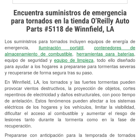
Prueba de alternadores y
Encuentra suministros de emergencia
arrancadores
para tornados en la tienda O’Reilly Auto
Parts #5118 de Winnfield, LA
Revisión de la luz "Check Engine"
Los suministros para tornados incluyen equipos de energía de
Reciclaje de baterías y aceite
emergencia,
iluminación portátil
,
contenedores de
almacenamiento de combustible
,
herramientas para baterías
,
Instalación de bombillas de faros
equipo de seguridad y
equipo de limpieza
, todo ello diseñado
Instalación de limpiaparabrisas
para ayudar a los hogares a prepararse para tormentas severas
y recuperarse de forma segura tras su paso.
Programa de Préstamo de
En Winnfield, LA, los tornados y las fuertes tormentas pueden
Herramientas
provocar vientos destructivos, la proyección de objetos, cortes
repentinos de electricidad y daños estructurales, con poco tiempo
Rectificación de tambores y discos de
de antelación. Estos fenómenos pueden afectar a los sistemas
freno
eléctricos de los hogares y los vehículos, limitar la visibilidad,
dificultar el acceso al combustible y aumentar el riesgo de
Hurricane Supplies
lesiones tanto durante la tormenta como en la fase de
recuperación.
Tornado Supplies
Prepararse con anticipación para la temporada de tornados