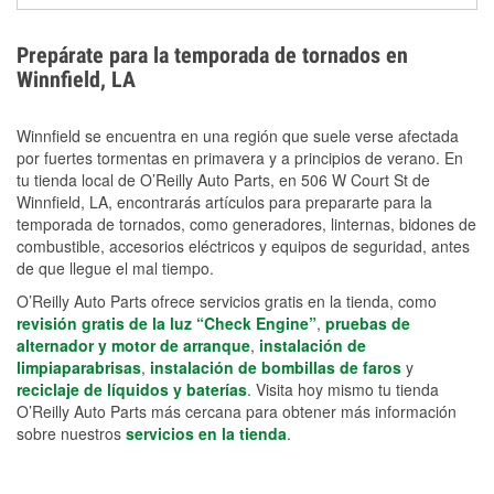
extensiones eléctricas y herramientas de limpieza
ayudan a reducir el riesgo de lesiones durante las
Prepárate para la temporada de tornados en
labores de limpiezas.
Winnfield, LA
Winnfield se encuentra en una región que suele verse afectada
por fuertes tormentas en primavera y a principios de verano. En
tu tienda local de O’Reilly Auto Parts, en 506 W Court St de
Winnfield, LA, encontrarás artículos para prepararte para la
temporada de tornados, como generadores, linternas, bidones de
combustible, accesorios eléctricos y equipos de seguridad, antes
de que llegue el mal tiempo.
O’Reilly Auto Parts ofrece servicios gratis en la tienda, como
revisión gratis de la luz “Check Engine”
,
pruebas de
alternador y motor de arranque
,
instalación de
limpiaparabrisas
,
instalación de bombillas de faros
y
reciclaje de líquidos y baterías
. Visita hoy mismo tu tienda
O’Reilly Auto Parts más cercana para obtener más información
sobre nuestros
servicios en la tienda
.