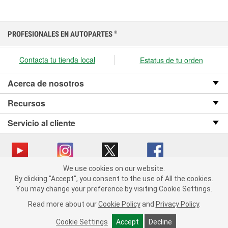
PROFESIONALES EN AUTOPARTES
®
Contacta tu tienda local
Estatus de tu orden
Acerca de nosotros
Recursos
Servicio al cliente
We use cookies on our website.
We use cookies on our website. By clicking "Accept", you consent
Copyright © 2008-2026 O’Reilly Auto Parts v OST_3.2.0.0.729 (3) cv1361
By clicking "Accept", you consent to the use of All the cookies.
to the use of All the cookies.
catalog_main
You may change your preference by visiting Cookie Settings.
You may change your preference by visiting Cookie Settings.
Política de privacidad
Ley de transparencia en las cadenas de suministro
Read more about our
Read more about our
Cookie Policy
Cookie Policy
and
and
Privacy Policy
Privacy Policy
.
.
de California
Cookie Settings
Cookie Settings
Accept
Accept
Decline
Decline