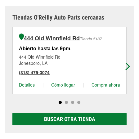
Tiendas O'Reilly Auto Parts cercanas
444 Old Winnfield Rd
Tienda 5187
Abierto hasta las 9pm.
Ab
444 Old Winnfield Rd
60
Jonesboro, LA
Na
(318) 475-3074
(3
Detalles
|
Cómo llegar
|
Compra ahora
De
BUSCAR OTRA TIENDA