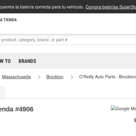
cuentra la batería correcta para tu vehículo.
Compra baterías SuperSta
LA TIENDA
W TO
BRANDS
Massachusetts
Brockton
O'Reilly Auto Parts - Brockt
ienda #4906