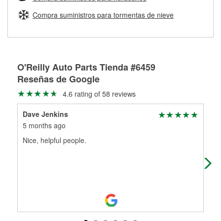
Más información sobre el Programa de Préstamo de
ser rectificados con seguridad. Si tus tambores o discos no
Herramientas de O'Reilly
pueden ser reutilizados, podemos ayudarte a encontrar las
Compra suministros para tormentas de nieve
partes de reemplazo correctas para tu reparación.
Rectificación de tambores y discos de freno
O'Reilly Auto Parts Tienda #6459
Reseñas de Google
4.6 rating of 58 reviews
Dave Jenkins
Mat
5 months ago
5 m
Nice, helpful people.
Gre
out
to 