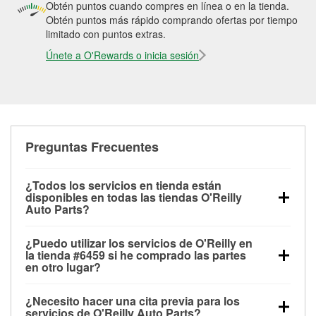
Obtén puntos cuando compres en línea o en la tienda.
Obtén puntos más rápido comprando ofertas por tiempo
limitado con puntos extras.
Únete a O'Rewards o inicia sesión
Preguntas Frecuentes
¿Todos los servicios en tienda están
disponibles en todas las tiendas O'Reilly
Auto Parts?
Todos los servicios gratuitos de tienda, incluyendo
¿Puedo utilizar los servicios de O'Reilly en
las pruebas de batería, pruebas de alternador y
la tienda #6459 si he comprado las partes
motor de arranque, revisión de la luz “Check Engine”
en otro lugar?
con O'Reilly VeriScan® e instalación de
Puedes solicitar la mayoría de los servicios en tienda
limpiaparabrisas o bombillas, están disponibles en
¿Necesito hacer una cita previa para los
de O'Reilly Auto Parts que estén disponibles en la
todas las tiendas O'Reilly Auto Parts. La tienda
servicios de O'Reilly Auto Parts?