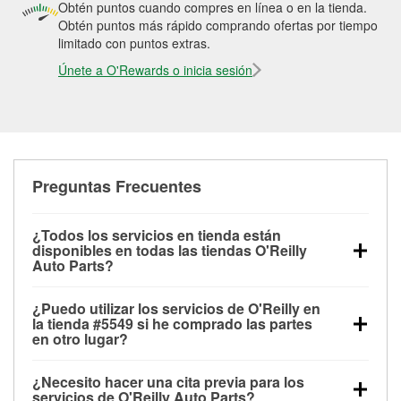
Obtén puntos cuando compres en línea o en la tienda.
Obtén puntos más rápido comprando ofertas por tiempo
limitado con puntos extras.
Únete a O'Rewards o inicia sesión
Preguntas Frecuentes
¿Todos los servicios en tienda están
disponibles en todas las tiendas O'Reilly
Auto Parts?
Todos los servicios gratuitos de tienda, incluyendo
¿Puedo utilizar los servicios de O'Reilly en
las pruebas de batería, pruebas de alternador y
la tienda #5549 si he comprado las partes
motor de arranque, revisión de la luz “Check Engine”
en otro lugar?
con O'Reilly VeriScan® e instalación de
Puedes solicitar la mayoría de los servicios en tienda
limpiaparabrisas o bombillas, están disponibles en
¿Necesito hacer una cita previa para los
de O'Reilly Auto Parts que estén disponibles en la
todas las tiendas O'Reilly Auto Parts. La tienda
servicios de O'Reilly Auto Parts?