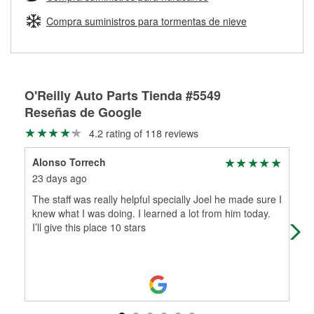
Más información sobre el Programa de Préstamo de
ser rectificados con seguridad. Si tus tambores o discos no
Herramientas de O'Reilly
pueden ser reutilizados, podemos ayudarte a encontrar las
Compra suministros para tormentas de nieve
partes de reemplazo correctas para tu reparación.
Rectificación de tambores y discos de freno
O'Reilly Auto Parts Tienda #5549
Reseñas de Google
4.2 rating of 118 reviews
Alonso Torrech
Sla
23 days ago
1 m
The staff was really helpful specially Joel he made sure I
The
knew what I was doing. I learned a lot from him today.
ama
I’ll give this place 10 stars
and