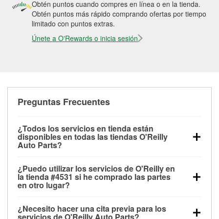
Obtén puntos cuando compres en línea o en la tienda.
Obtén puntos más rápido comprando ofertas por tiempo
limitado con puntos extras.
Únete a O'Rewards o inicia sesión
Preguntas Frecuentes
¿Todos los servicios en tienda están
disponibles en todas las tiendas O'Reilly
Auto Parts?
Todos los servicios gratuitos de tienda, incluyendo
¿Puedo utilizar los servicios de O'Reilly en
las pruebas de batería, pruebas de alternador y
la tienda #4531 si he comprado las partes
motor de arranque, revisión de la luz “Check Engine”
en otro lugar?
con O'Reilly VeriScan® e instalación de
Puedes solicitar la mayoría de los servicios en tienda
limpiaparabrisas o bombillas, están disponibles en
¿Necesito hacer una cita previa para los
de O'Reilly Auto Parts que estén disponibles en la
todas las tiendas O'Reilly Auto Parts. La tienda
servicios de O'Reilly Auto Parts?