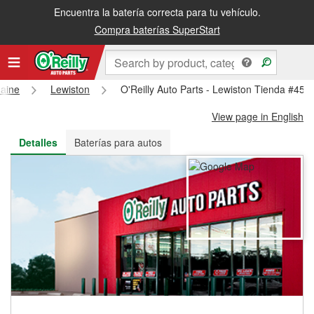
Encuentra la batería correcta para tu vehículo.
Recibe tu orden gratis al día siguiente o recógela en la tienda
Compra baterías SuperStart
aine
Lewiston
O'Reilly Auto Parts - Lewiston Tienda #453
View page in English
Detalles
Baterías para autos