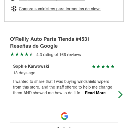
Más información sobre el Programa de Préstamo de
ser rectificados con seguridad. Si tus tambores o discos no
Herramientas de O'Reilly
pueden ser reutilizados, podemos ayudarte a encontrar las
Compra suministros para tormentas de nieve
partes de reemplazo correctas para tu reparación.
Rectificación de tambores y discos de freno
O'Reilly Auto Parts Tienda #4531
Reseñas de Google
4.3 rating of 166 reviews
Sophie Karwowski
Vic
13 days ago
3 m
I wanted to share that I was buying windshield wipers
Gre
from this store, and the staff offered to help me change
my 
them AND showed me how to do it fo
...
Read More