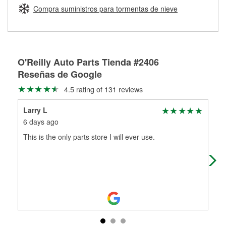
medirán tus tambores o discos para determinar si pueden
Compra suministros para tormentas de nieve
Más información sobre el Programa de Préstamo de
ser rectificados con seguridad. Si tus tambores o discos no
Herramientas de O'Reilly
pueden ser reutilizados, podemos ayudarte a encontrar las
partes de reemplazo correctas para tu reparación.
Rectificación de tambores y discos de freno
O'Reilly Auto Parts Tienda #2406
Reseñas de Google
4.5 rating of 131 reviews
Larry L
Sco
6 days ago
8 m
This is the only parts store I will ever use.
Fast