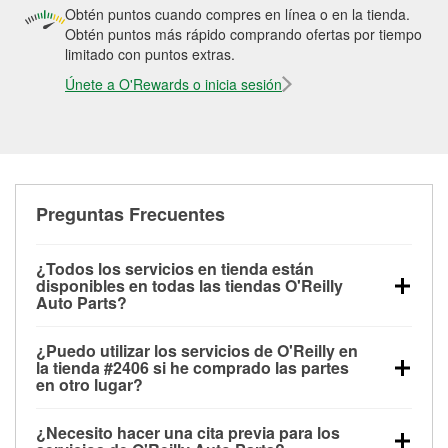
Obtén puntos cuando compres en línea o en la tienda.
Obtén puntos más rápido comprando ofertas por tiempo
limitado con puntos extras.
Únete a O'Rewards o inicia sesión
Preguntas Frecuentes
¿Todos los servicios en tienda están
disponibles en todas las tiendas O'Reilly
Auto Parts?
Todos los servicios gratuitos de tienda, incluyendo
¿Puedo utilizar los servicios de O'Reilly en
las pruebas de batería, pruebas de alternador y
la tienda #2406 si he comprado las partes
motor de arranque, revisión de la luz “Check Engine”
en otro lugar?
con O'Reilly VeriScan® e instalación de
Puedes solicitar la mayoría de los servicios en tienda
limpiaparabrisas o bombillas, están disponibles en
¿Necesito hacer una cita previa para los
de O'Reilly Auto Parts que estén disponibles en la
todas las tiendas O'Reilly Auto Parts. La tienda