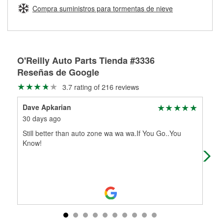
medirán tus tambores o discos para determinar si pueden
Compra suministros para tormentas de nieve
Más información sobre el Programa de Préstamo de
ser rectificados con seguridad. Si tus tambores o discos no
Herramientas de O'Reilly
pueden ser reutilizados, podemos ayudarte a encontrar las
partes de reemplazo correctas para tu reparación.
Rectificación de tambores y discos de freno
O'Reilly Auto Parts Tienda #3336
Reseñas de Google
3.7 rating of 216 reviews
Dave Apkarian
Rae
30 days ago
1 m
Still better than auto zone wa wa wa.If You Go..You
Moh
Know!
my 
ser