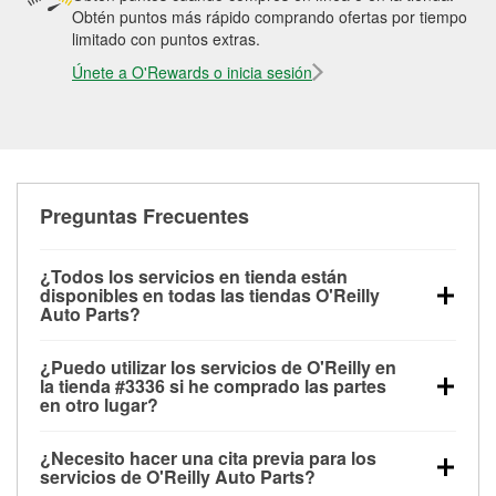
Obtén puntos más rápido comprando ofertas por tiempo
limitado con puntos extras.
Únete a O'Rewards o inicia sesión
Preguntas Frecuentes
¿Todos los servicios en tienda están
disponibles en todas las tiendas O'Reilly
Auto Parts?
Todos los servicios gratuitos de tienda, incluyendo
¿Puedo utilizar los servicios de O'Reilly en
las pruebas de batería, pruebas de alternador y
la tienda #3336 si he comprado las partes
motor de arranque, revisión de la luz “Check Engine”
en otro lugar?
con O'Reilly VeriScan® e instalación de
Puedes solicitar la mayoría de los servicios en tienda
limpiaparabrisas o bombillas, están disponibles en
¿Necesito hacer una cita previa para los
de O'Reilly Auto Parts que estén disponibles en la
todas las tiendas O'Reilly Auto Parts. La tienda
servicios de O'Reilly Auto Parts?
tienda #3336 de Hamtramck, MI aunque hayas