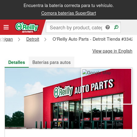
Encuentra la batería correcta para tu vehículo.
Recibe tu orden gratis al día siguiente o recógela en la tienda
Compra baterías SuperStart
chigan
Detroit
O'Reilly Auto Parts - Detroit Tienda #3342
View page in English
Detalles
Baterías para autos