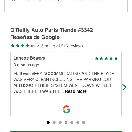
Más información sobre el Programa de Préstamo de
ser rectificados con seguridad. Si tus tambores o discos no
Herramientas de O'Reilly
pueden ser reutilizados, podemos ayudarte a encontrar las
partes de reemplazo correctas para tu reparación.
Rectificación de tambores y discos de freno
O'Reilly Auto Parts Tienda #3342
Reseñas de Google
4.3 rating of 216 reviews
Lanette Bowers
mo
3 months ago
3 m
Staff was VERY ACCOMMODATING AND THE PLACE
Nic
WAS VERY CLEAN INCLUDING THE PARKING LOT!
ALTHOUGH THEIR SYSTEM WENT DOWN WHILE I
WAS THERE, I WAS TRE
...
Read More