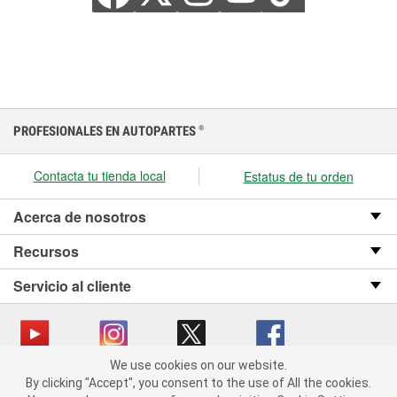
PROFESIONALES EN AUTOPARTES
®
Contacta tu tienda local
Estatus de tu orden
Acerca de nosotros
Recursos
Servicio al cliente
We use cookies on our website.
We use cookies on our website. By clicking "Accept", you consent
Copyright © 2008-2026 O’Reilly Auto Parts v OST_3.2.0.0.729 (3) cv1361
By clicking "Accept", you consent to the use of All the cookies.
to the use of All the cookies.
catalog_main