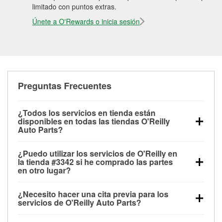
limitado con puntos extras.
Únete a O'Rewards o inicia sesión
Preguntas Frecuentes
¿Todos los servicios en tienda están
disponibles en todas las tiendas O'Reilly
Auto Parts?
Todos los servicios gratuitos de tienda, incluyendo
¿Puedo utilizar los servicios de O'Reilly en
las pruebas de batería, pruebas de alternador y
la tienda #3342 si he comprado las partes
motor de arranque, revisión de la luz “Check Engine”
en otro lugar?
con O'Reilly VeriScan® e instalación de
Puedes solicitar la mayoría de los servicios en tienda
limpiaparabrisas o bombillas, están disponibles en
¿Necesito hacer una cita previa para los
de O'Reilly Auto Parts que estén disponibles en la
todas las tiendas O'Reilly Auto Parts. La tienda
servicios de O'Reilly Auto Parts?
tienda #3342 de Detroit, MI aunque hayas comprado
O'Reilly #3342 de Detroit, MI también ofrece
No es necesario agendar una cita para ninguno de
las partes en otro sitio. Los servicios como pruebas