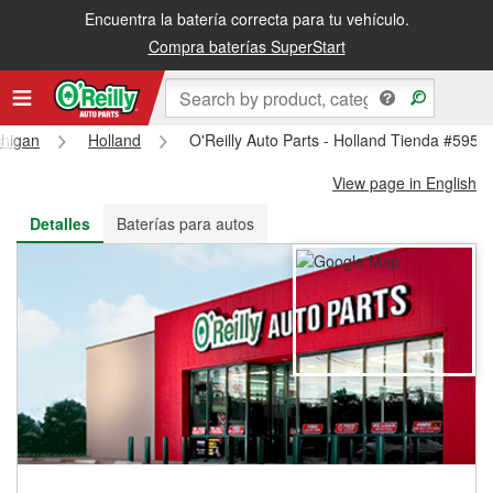
Encuentra la batería correcta para tu vehículo.
Recibe tu orden gratis al día siguiente o recógela en la tienda
Compra baterías SuperStart
chigan
Holland
O'Reilly Auto Parts - Holland Tienda #5952
View page in English
Detalles
Baterías para autos