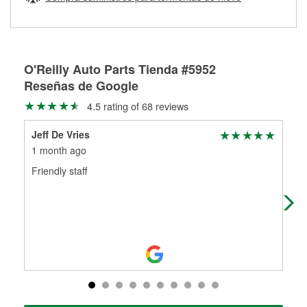
Más información sobre el Programa de Préstamo de
ser rectificados con seguridad. Si tus tambores o discos no
Herramientas de O'Reilly
pueden ser reutilizados, podemos ayudarte a encontrar las
partes de reemplazo correctas para tu reparación.
Rectificación de tambores y discos de freno
O'Reilly Auto Parts Tienda #5952
Reseñas de Google
4.5 rating of 68 reviews
Jeff De Vries
Est
1 month ago
2 m
Friendly staff
Hel
imm
flu