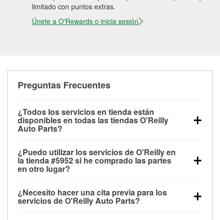
limitado con puntos extras.
Únete a O'Rewards o inicia sesión
Preguntas Frecuentes
¿Todos los servicios en tienda están
disponibles en todas las tiendas O'Reilly
Auto Parts?
Todos los servicios gratuitos de tienda, incluyendo
¿Puedo utilizar los servicios de O'Reilly en
las pruebas de batería, pruebas de alternador y
la tienda #5952 si he comprado las partes
motor de arranque, revisión de la luz “Check Engine”
en otro lugar?
con O'Reilly VeriScan® e instalación de
Puedes solicitar la mayoría de los servicios en tienda
limpiaparabrisas o bombillas, están disponibles en
¿Necesito hacer una cita previa para los
de O'Reilly Auto Parts que estén disponibles en la
todas las tiendas O'Reilly Auto Parts. La tienda
servicios de O'Reilly Auto Parts?
tienda #5952 de Holland, MI aunque hayas
O'Reilly #5952 de Holland, MI también ofrece
No es necesario agendar una cita para ninguno de
comprado las partes en otro sitio. Los servicios como