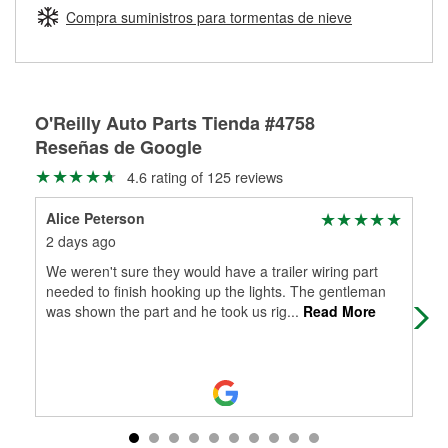
medirán tus tambores o discos para determinar si pueden
Compra suministros para tormentas de nieve
Más información sobre el Programa de Préstamo de
ser rectificados con seguridad. Si tus tambores o discos no
Herramientas de O'Reilly
pueden ser reutilizados, podemos ayudarte a encontrar las
partes de reemplazo correctas para tu reparación.
Rectificación de tambores y discos de freno
O'Reilly Auto Parts Tienda #4758
Reseñas de Google
4.6 rating of 125 reviews
Alice Peterson
Geo
2 days ago
1 m
We weren't sure they would have a trailer wiring part
I'v
needed to finish hooking up the lights. The gentleman
was shown the part and he took us rig
...
Read More