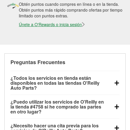
Obtén puntos cuando compres en línea o en la tienda.
Obtén puntos más rápido comprando ofertas por tiempo
limitado con puntos extras.
Únete a O'Rewards o inicia sesión
Preguntas Frecuentes
¿Todos los servicios en tienda están
disponibles en todas las tiendas O'Reilly
Auto Parts?
Todos los servicios gratuitos de tienda, incluyendo
¿Puedo utilizar los servicios de O'Reilly en
las pruebas de batería, pruebas de alternador y
la tienda #4758 si he comprado las partes
motor de arranque, revisión de la luz “Check Engine”
en otro lugar?
con O'Reilly VeriScan® e instalación de
Puedes solicitar la mayoría de los servicios en tienda
limpiaparabrisas o bombillas, están disponibles en
¿Necesito hacer una cita previa para los
de O'Reilly Auto Parts que estén disponibles en la
todas las tiendas O'Reilly Auto Parts. La tienda