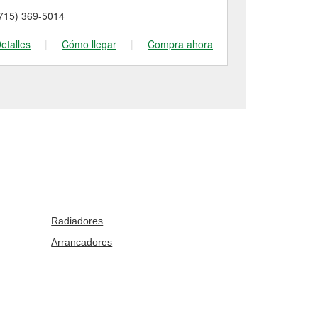
715) 369-5014
(715) 356-40
etalles
|
Cómo llegar
|
Compra ahora
Detalles
|
Radiadores
Arrancadores