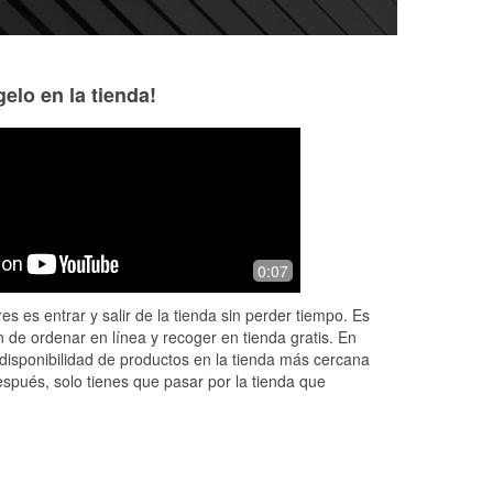
elo en la tienda!
Angel Taylor
Ron Taylor
5 months ago
6 months ago
Dan is amazing! He helps me the
Took care of the li
0:07
re
second I walk in every single time. I
fridged weather...
ur
never have to hunt someone down or
es es entrar y salir de la tienda sin perder tiempo. Es
e
explain things twice — he knows
 de ordenar en línea y recoger en tienda gratis. En
exactly
...
Read More
disponibilidad de productos en la tienda más cercana
espués, solo tienes que pasar por la tienda que