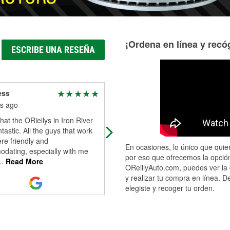
¡Ordena en línea y recóg
ESCRIBE UNA RESEÑA
ess
Frank Webie
s ago
4 months ago
that the ORiellys in Iron River
Ethan and the crew helped out
ntastic. All the guys that work
tremendously. As my wife and I we
re friendly and
headed to Merrill from Marquette o
En ocasiones, lo único que quier
dating, especially with me
alternator decided to take a shit. W
por eso que ofrecemos la opción
..
Read More
stop
...
Read More
OReillyAuto.com, puedes ver la 
y realizar tu compra en línea. D
elegiste y recoger tu orden.