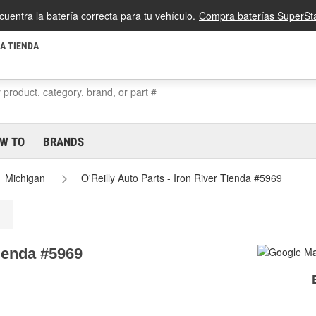
cuentra la batería correcta para tu vehículo.
Compra baterías SuperSta
LA TIENDA
W TO
BRANDS
Michigan
O'Reilly Auto Parts - Iron River Tienda #5969
Tienda #5969