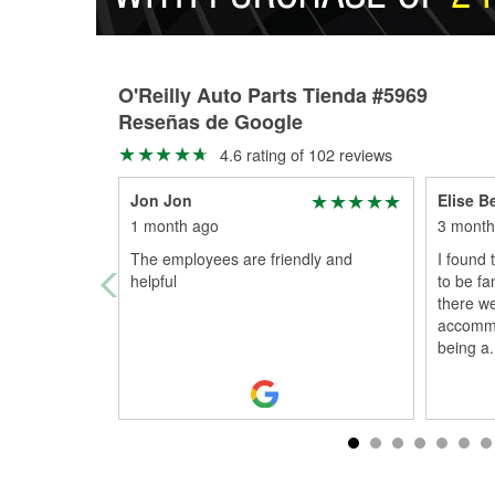
O'Reilly Auto Parts Tienda #5969
Reseñas de Google
4.6 rating of 102 reviews
Jon Jon
Elise B
1 month ago
3 month
The employees are friendly and
I found 
helpful
to be fa
there we
accommo
being a
.