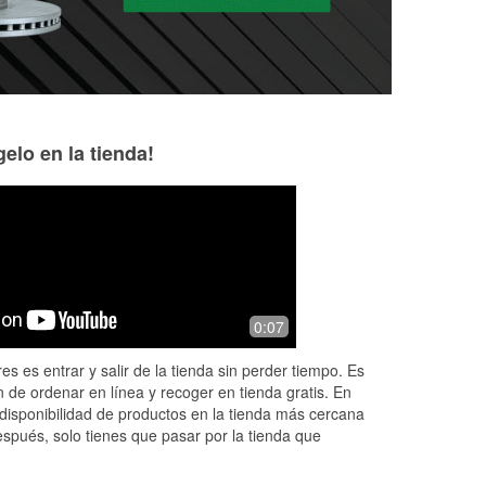
elo en la tienda!
Kara Adams
Anthony T
4 months ago
4 months ago
!
Best parts and service experience I’ve
Fantastic customer
0:07
ever had. The manager (Matthew, I
was dead in my suv
believe) helped me with what
brought it in to g
es es entrar y salir de la tienda sin perder tiempo. Es
appeared to be a headlight bulb- it
not only tested it
 de ordenar en línea y recoger en tienda gratis. En
ended
...
Read More
Read More
disponibilidad de productos en la tienda más cercana
espués, solo tienes que pasar por la tienda que