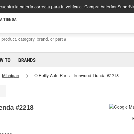
cuentra la batería correcta para tu vehículo.
Compra baterías SuperSta
LA TIENDA
W TO
BRANDS
Michigan
O'Reilly Auto Parts - Ironwood Tienda #2218
ienda #2218