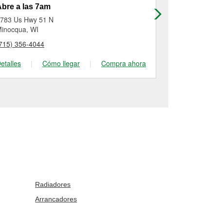
bre a las 7am
Abre a las
783 Us Hwy 51 N
930 East Pine
inocqua, WI
Eagle River, 
715) 356-4044
(715) 477-01
etalles
|
Cómo llegar
|
Compra ahora
Detalles
|
Radiadores
Arrancadores