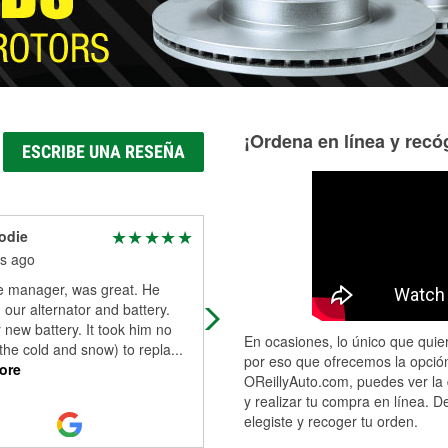
¡Ordena en línea y recóg
ESCRIBE UNA RESEÑA
odie
W Budai
s ago
4 months ago
he manager, was great. He
Matt and his team are phenomenal
our alternator and battery.
Super Proffesional and helpfull.
 new battery. It took him no
En ocasiones, lo único que quier
 the cold and snow) to repla
...
por eso que ofrecemos la opción
ore
OReillyAuto.com, puedes ver la 
y realizar tu compra en línea. D
elegiste y recoger tu orden.