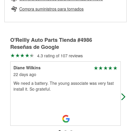
Más información sobre el Programa de Préstamo de
ser rectificados con seguridad. Si tus tambores o discos no
Herramientas de O'Reilly
pueden ser reutilizados, podemos ayudarte a encontrar las
Compra suministros para tornados
partes de reemplazo correctas para tu reparación.
Rectificación de tambores y discos de freno
O'Reilly Auto Parts Tienda #4986
Reseñas de Google
4.3 rating of 107 reviews
Diane Wilkins
Jes
22 days ago
2 m
We need a battery. The young associate was very fast
We 
install it. So grateful.
of 
cam