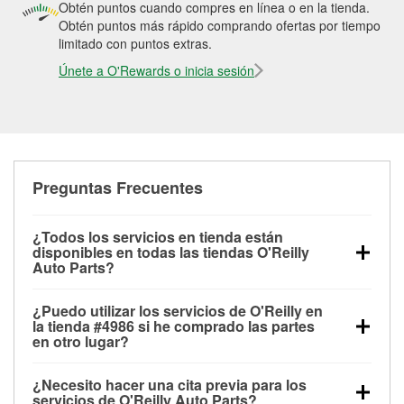
Obtén puntos cuando compres en línea o en la tienda.
Obtén puntos más rápido comprando ofertas por tiempo
limitado con puntos extras.
Únete a O'Rewards o inicia sesión
Preguntas Frecuentes
¿Todos los servicios en tienda están
disponibles en todas las tiendas O'Reilly
Auto Parts?
Todos los servicios gratuitos de tienda, incluyendo
¿Puedo utilizar los servicios de O'Reilly en
las pruebas de batería, pruebas de alternador y
la tienda #4986 si he comprado las partes
motor de arranque, revisión de la luz “Check Engine”
en otro lugar?
con O'Reilly VeriScan® e instalación de
Puedes solicitar la mayoría de los servicios en tienda
limpiaparabrisas o bombillas, están disponibles en
¿Necesito hacer una cita previa para los
de O'Reilly Auto Parts que estén disponibles en la
todas las tiendas O'Reilly Auto Parts. La tienda
servicios de O'Reilly Auto Parts?