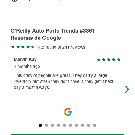
Más información sobre el Programa de Préstamo de
ser rectificados con seguridad. Si tus tambores o discos no
Herramientas de O'Reilly
pueden ser reutilizados, podemos ayudarte a encontrar las
partes de reemplazo correctas para tu reparación.
Rectificación de tambores y discos de freno
O'Reilly Auto Parts Tienda #3361
Reseñas de Google
4.5 rating of 241 reviews
Marvin Kay
Mic
2 months ago
3 m
This crew of people are great. They carry a large
I h
inventory but when they dont have it, they get it next
alw
day almost always.
car