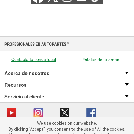
PROFESIONALES EN AUTOPARTES
®
Contacta tu tienda local
Estatus de tu orden
Acerca de nosotros
Recursos
Servicio al cliente
We use cookies on our website.
We use cookies on our website. By clicking "Accept", you consent
Copyright © 2008-2026 O’Reilly Auto Parts v OST_3.2.0.0.729 (3) cv1361
By clicking "Accept", you consent to the use of All the cookies.
to the use of All the cookies.
catalog_main