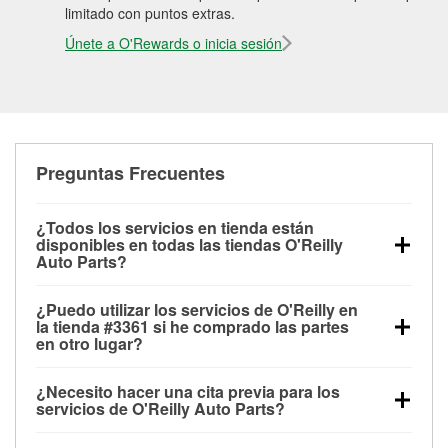
limitado con puntos extras.
Únete a O'Rewards o inicia sesión
Preguntas Frecuentes
¿Todos los servicios en tienda están
disponibles en todas las tiendas O'Reilly
Auto Parts?
Todos los servicios gratuitos de tienda, incluyendo
¿Puedo utilizar los servicios de O'Reilly en
las pruebas de batería, pruebas de alternador y
la tienda #3361 si he comprado las partes
motor de arranque, revisión de la luz “Check Engine”
en otro lugar?
con O'Reilly VeriScan® e instalación de
Puedes solicitar la mayoría de los servicios en tienda
limpiaparabrisas o bombillas, están disponibles en
¿Necesito hacer una cita previa para los
de O'Reilly Auto Parts que estén disponibles en la
todas las tiendas O'Reilly Auto Parts. La tienda
servicios de O'Reilly Auto Parts?
tienda #3361 de Lake Orion, MI aunque hayas
O'Reilly #3361 de Lake Orion, MI también ofrece
No es necesario agendar una cita para ninguno de
comprado las partes en otro sitio. Los servicios como