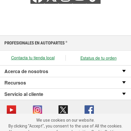
PROFESIONALES EN AUTOPARTES
®
Contacta tu tienda local
Estatus de tu orden
Acerca de nosotros
Recursos
Servicio al cliente
We use cookies on our website.
We use cookies on our website. By clicking "Accept", you consent
Copyright © 2008-2026 O’Reilly Auto Parts v OST_3.2.0.0.729 (3) cv1361
By clicking "Accept", you consent to the use of All the cookies.
to the use of All the cookies.
catalog_main