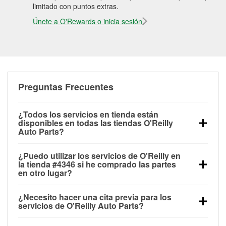
limitado con puntos extras.
Únete a O'Rewards o inicia sesión
Preguntas Frecuentes
¿Todos los servicios en tienda están
disponibles en todas las tiendas O'Reilly
Auto Parts?
Todos los servicios gratuitos de tienda, incluyendo
¿Puedo utilizar los servicios de O'Reilly en
las pruebas de batería, pruebas de alternador y
la tienda #4346 si he comprado las partes
motor de arranque, revisión de la luz “Check Engine”
en otro lugar?
con O'Reilly VeriScan® e instalación de
Puedes solicitar la mayoría de los servicios en tienda
limpiaparabrisas o bombillas, están disponibles en
¿Necesito hacer una cita previa para los
de O'Reilly Auto Parts que estén disponibles en la
todas las tiendas O'Reilly Auto Parts. La tienda
servicios de O'Reilly Auto Parts?
tienda #4346 de Rochester Hills, MI aunque hayas
O'Reilly #4346 de Rochester Hills, MI también ofrece
No es necesario agendar una cita para ninguno de
comprado las partes en otro sitio. Los servicios como