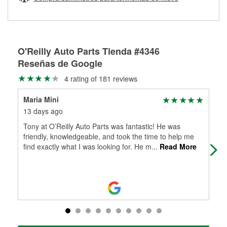
Más información sobre el Programa de Préstamo de
ser rectificados con seguridad. Si tus tambores o discos no
Herramientas de O'Reilly
pueden ser reutilizados, podemos ayudarte a encontrar las
partes de reemplazo correctas para tu reparación.
Rectificación de tambores y discos de freno
O'Reilly Auto Parts Tienda #4346
Reseñas de Google
4 rating of 181 reviews
Maria Mini
M.B
13 days ago
24 
Tony at O’Reilly Auto Parts was fantastic! He was
Tim
friendly, knowledgeable, and took the time to help me
my 
find exactly what I was looking for. He m
...
Read More
Tim