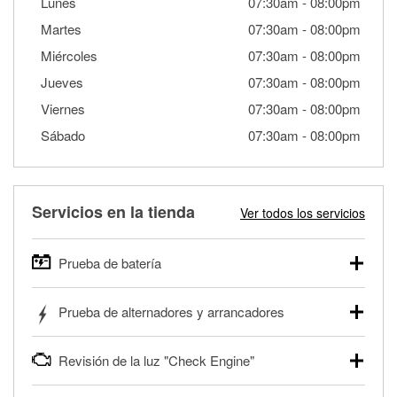
Lunes
07:30am
-
08:00pm
Martes
07:30am
-
08:00pm
Miércoles
07:30am
-
08:00pm
Jueves
07:30am
-
08:00pm
Viernes
07:30am
-
08:00pm
Sábado
07:30am
-
08:00pm
Servicios en la tienda
Ver todos los servicios
Prueba de batería
O'Reilly Auto Parts ofrece pruebas gratis de baterías para
Prueba de alternadores y arrancadores
autos, camionetas, SUVs, vehículos comerciales y
pesados, y para deportes motorizados. Las baterías
Tu tienda local O'Reilly Auto Parts puede probar gratis el
pueden probarse dentro o fuera del vehículo y cargarse en
Revisión de la luz "Check Engine"
motor de arranque o alternador. Lleva tu vehículo a tu
la tienda si es necesario. Si necesitas una batería nueva,
tienda más cercana para que prueben el sistema de carga
uno de nuestros profesionales te ayudará a encontrar la
Si tu luz "Check Engine" está encendida y estás cerca de