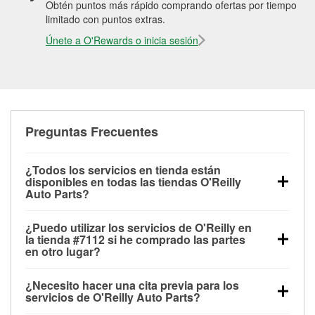
Obtén puntos más rápido comprando ofertas por tiempo
limitado con puntos extras.
Únete a O'Rewards o inicia sesión
Preguntas Frecuentes
¿Todos los servicios en tienda están
disponibles en todas las tiendas O'Reilly
Auto Parts?
Todos los servicios gratuitos de tienda, incluyendo
¿Puedo utilizar los servicios de O'Reilly en
las pruebas de batería, pruebas de alternador y
la tienda #7112 si he comprado las partes
motor de arranque, revisión de la luz “Check Engine”
en otro lugar?
con O'Reilly VeriScan® e instalación de
Puedes solicitar la mayoría de los servicios en tienda
limpiaparabrisas o bombillas, están disponibles en
¿Necesito hacer una cita previa para los
de O'Reilly Auto Parts que estén disponibles en la
todas las tiendas O'Reilly Auto Parts. La tienda
servicios de O'Reilly Auto Parts?
tienda #7112 de North Branch, MI aunque hayas
O'Reilly #7112 de North Branch, MI también ofrece