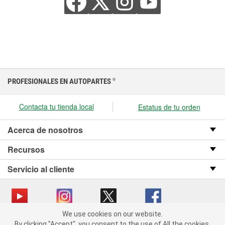
PROFESIONALES EN AUTOPARTES
®
Contacta tu tienda local
Estatus de tu orden
Acerca de nosotros
Recursos
Servicio al cliente
We use cookies on our website.
We use cookies on our website. By clicking "Accept", you consent
Copyright © 2008-2026 O’Reilly Auto Parts v OST_3.2.0.0.729 (3) cv1361
By clicking "Accept", you consent to the use of All the cookies.