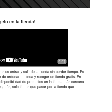
elo en la tienda!
Jeremy Drobeck
Hayley VanderL
1 month ago
1 month ago
Best auto parts store
The employees are
0:07
My go to store
es es entrar y salir de la tienda sin perder tiempo. Es
 de ordenar en línea y recoger en tienda gratis. En
disponibilidad de productos en la tienda más cercana
espués, solo tienes que pasar por la tienda que