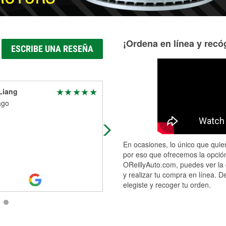
¡Ordena en línea y recóg
ESCRIBE UNA RESEÑA
Liang
Wesley Clawson
ago
2 days ago
Great service
En ocasiones, lo único que quier
por eso que ofrecemos la opción
OReillyAuto.com, puedes ver la 
y realizar tu compra en línea. D
elegiste y recoger tu orden.