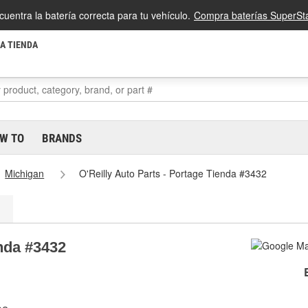
cuentra la batería correcta para tu vehículo.
Compra baterías SuperSta
LA TIENDA
W TO
BRANDS
Michigan
O'Reilly Auto Parts - Portage Tienda #3432
enda #3432