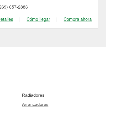
269) 657-2886
(269) 685-54
etalles
|
Cómo llegar
|
Compra ahora
Detalles
|
Radiadores
Arrancadores