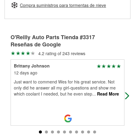
medirán tus tambores o discos para determinar si pueden
Compra suministros para tormentas de nieve
Más información sobre el Programa de Préstamo de
ser rectificados con seguridad. Si tus tambores o discos no
Herramientas de O'Reilly
pueden ser reutilizados, podemos ayudarte a encontrar las
partes de reemplazo correctas para tu reparación.
Rectificación de tambores y discos de freno
O'Reilly Auto Parts Tienda #3317
Reseñas de Google
4.2 rating of 243 reviews
Brittany Johnson
Luc
12 days ago
1 m
Just want to commend Wes for his great service. Not
See
only did he answer all my girl-questions and show me
which coolant I needed, but he even step
...
Read More