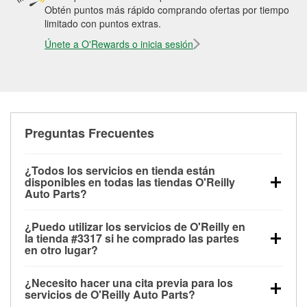
Obtén puntos más rápido comprando ofertas por tiempo
limitado con puntos extras.
Únete a O'Rewards o inicia sesión
Preguntas Frecuentes
¿Todos los servicios en tienda están
disponibles en todas las tiendas O'Reilly
Auto Parts?
Todos los servicios gratuitos de tienda, incluyendo
¿Puedo utilizar los servicios de O'Reilly en
las pruebas de batería, pruebas de alternador y
la tienda #3317 si he comprado las partes
motor de arranque, revisión de la luz “Check Engine”
en otro lugar?
con O'Reilly VeriScan® e instalación de
Puedes solicitar la mayoría de los servicios en tienda
limpiaparabrisas o bombillas, están disponibles en
¿Necesito hacer una cita previa para los
de O'Reilly Auto Parts que estén disponibles en la
todas las tiendas O'Reilly Auto Parts. La tienda
servicios de O'Reilly Auto Parts?
tienda #3317 de Sterling Heights, MI aunque hayas