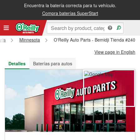
Encuentra la batería correcta para tu vehículo.
Recibe tu orden gratis al día siguiente o recógela en la tienda
Compra baterías SuperStart
rts
Minnesota
O'Reilly Auto Parts - Bemidji Tienda #2408
View page in English
Detalles
Baterías para autos