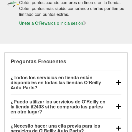
Obtén puntos cuando compres en línea o en la tienda.
Obtén puntos más rápido comprando ofertas por tiempo
limitado con puntos extras.
Únete a O'Rewards o inicia sesión
Preguntas Frecuentes
¿Todos los servicios en tienda están
disponibles en todas las tiendas O'Reilly
Auto Parts?
Todos los servicios gratuitos de tienda, incluyendo
¿Puedo utilizar los servicios de O'Reilly en
las pruebas de batería, pruebas de alternador y
la tienda #2408 si he comprado las partes
motor de arranque, revisión de la luz “Check Engine”
en otro lugar?
con O'Reilly VeriScan® e instalación de
Puedes solicitar la mayoría de los servicios en tienda
limpiaparabrisas o bombillas, están disponibles en
¿Necesito hacer una cita previa para los
de O'Reilly Auto Parts que estén disponibles en la
todas las tiendas O'Reilly Auto Parts. La tienda
servicios de O'Reilly Auto Parts?