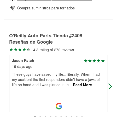
Más información sobre el Programa de Préstamo de
ser rectificados con seguridad. Si tus tambores o discos no
Herramientas de O'Reilly
pueden ser reutilizados, podemos ayudarte a encontrar las
Compra suministros para tornados
partes de reemplazo correctas para tu reparación.
Rectificación de tambores y discos de freno
O'Reilly Auto Parts Tienda #2408
Reseñas de Google
4.3 rating of 272 reviews
Jason Patch
Ton
19 days ago
1 m
These guys have saved my life... literally. When I had
The
my accident the first responders didn't have a jaws of
life on hand and I was pinned in th
...
Read More