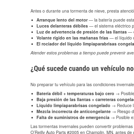
Antes o durante una tormenta de nieve, presta atención
Arranque lento del motor
— la batería puede estar
Luces delanteras débiles
— el sistema eléctrico 
Luz de advertencia de presión de las llantas
— e
Volante rígido en las mañanas frías
— el líquido d
El rociador del líquido limpiaparabrisas congel
Atender estos problemas a tiempo puede prevenir aver
¿Qué sucede cuando un vehículo no 
No preparar tu vehículo para las condiciones inverna
Batería débil + temperaturas bajo cero
→ Posible
Baja presión de las llantas + carreteras congel
Líquido limpiaparabrisas congelado
→ Reduce la
Mezcla incorrecta de anticongelante
→ Riesgo de
Falta de suministros de emergencia
→ Posible ex
Las tormentas invernales pueden convertir problemas 
O’Reilly Auto Parts #2005 en Champlin, MN, antes de q