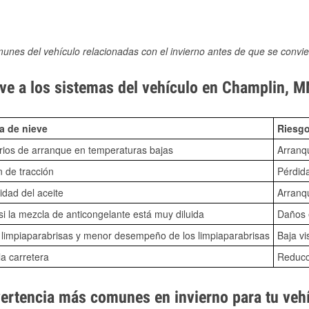
munes del vehículo relacionadas con el invierno antes de que se convie
ve a los sistemas del vehículo en Champlin, 
a de nieve
Riesgo
ios de arranque en temperaturas bajas
Arranq
n de tracción
Pérdida
idad del aceite
Arranqu
i la mezcla de anticongelante está muy diluida
Daños e
o limpiaparabrisas y menor desempeño de los limpiaparabrisas
Baja vi
la carretera
Reducci
vertencia más comunes en invierno para tu veh