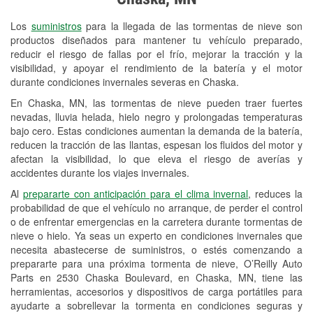
Revisión de la luz "Check Engine"
Los
suministros
para la llegada de las tormentas de nieve son
Reciclaje de baterías y aceite
productos diseñados para mantener tu vehículo preparado,
reducir el riesgo de fallas por el frío, mejorar la tracción y la
Instalación de bombillas de faros
visibilidad, y apoyar el rendimiento de la batería y el motor
Instalación de limpiaparabrisas
durante condiciones invernales severas en Chaska.
En Chaska, MN, las tormentas de nieve pueden traer fuertes
Programa de Préstamo de
nevadas, lluvia helada, hielo negro y prolongadas temperaturas
Herramientas
bajo cero. Estas condiciones aumentan la demanda de la batería,
reducen la tracción de las llantas, espesan los fluidos del motor y
Rectificación de tambores y discos de
afectan la visibilidad, lo que eleva el riesgo de averías y
freno
accidentes durante los viajes invernales.
Al
prepararte con anticipación para el clima invernal
, reduces la
Mangueras hidráulicas a la medida
probabilidad de que el vehículo no arranque, de perder el control
o de enfrentar emergencias en la carretera durante tormentas de
Snowstorm Supplies
nieve o hielo. Ya seas un experto en condiciones invernales que
necesita abastecerse de suministros, o estés comenzando a
Tornado Supplies
prepararte para una próxima tormenta de nieve, O’Reilly Auto
Conoce más
Parts en 2530 Chaska Boulevard, en Chaska, MN, tiene las
herramientas, accesorios y dispositivos de carga portátiles para
ayudarte a sobrellevar la tormenta en condiciones seguras y