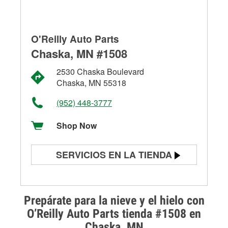
O'Reilly Auto Parts
Chaska, MN #1508
2530 Chaska Boulevard
Chaska, MN 55318
(952) 448-3777
Shop Now
SERVICIOS EN LA TIENDA
Prueba de batería
Prueba de alternadores y
Prepárate para la nieve y el hielo con
arrancadores
O’Reilly Auto Parts tienda #1508 en
Chaska, MN