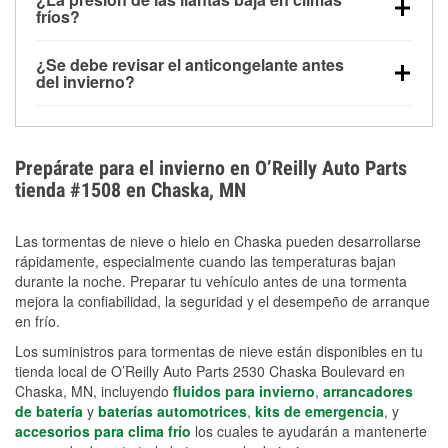
la congelación y ayuda a disolver la sal y la nieve
arranque.
fríos?
derretida en la carretera para mejorar la visibilidad.
Sí. La presión de las llantas normalmente disminuye
¿Se debe revisar el anticongelante antes
alrededor de 1 PSI por cada 10 °F que baja la
del invierno?
temperatura. Puedes obtener más información sobre
Sí. Una mezcla adecuada del anticongelante protege
la baja presión en invierno en nuestro artículo.
el motor contra la congelación, las grietas internas y
el sobrecalentamiento en condiciones de frío
Prepárate para el invierno en O’Reilly Auto Parts
extremo. Aprende cómo comprobar la protección
tienda #1508 en Chaska, MN
anticongelante en nuestra sección How-To.
Las tormentas de nieve o hielo en Chaska pueden desarrollarse
rápidamente, especialmente cuando las temperaturas bajan
durante la noche. Preparar tu vehículo antes de una tormenta
mejora la confiabilidad, la seguridad y el desempeño de arranque
en frío.
Los suministros para tormentas de nieve están disponibles en tu
tienda local de O’Reilly Auto Parts 2530 Chaska Boulevard en
Chaska, MN, incluyendo
fluidos para invierno
,
arrancadores
de batería
y
baterías automotrices
,
kits de emergencia
, y
accesorios para clima frío
los cuales te ayudarán a mantenerte