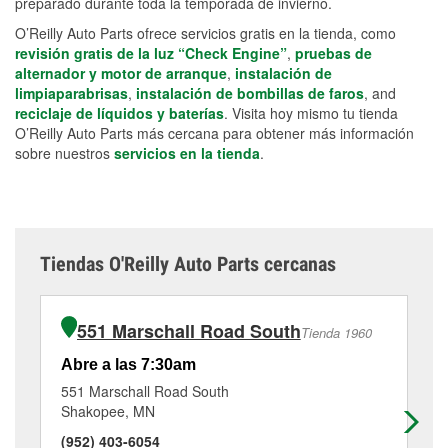
preparado durante toda la temporada de invierno.
O’Reilly Auto Parts ofrece servicios gratis en la tienda, como
revisión gratis de la luz “Check Engine”
,
pruebas de
alternador y motor de arranque
,
instalación de
limpiaparabrisas
,
instalación de bombillas de faros
, and
reciclaje de líquidos y baterías
. Visita hoy mismo tu tienda
O’Reilly Auto Parts más cercana para obtener más información
sobre nuestros
servicios en la tienda
.
Tiendas O'Reilly Auto Parts cercanas
551 Marschall Road South
Tienda 1960
Abre a las 7:30am
Ab
551 Marschall Road South
40
Shakopee, MN
Ch
(952) 403-6054
(9