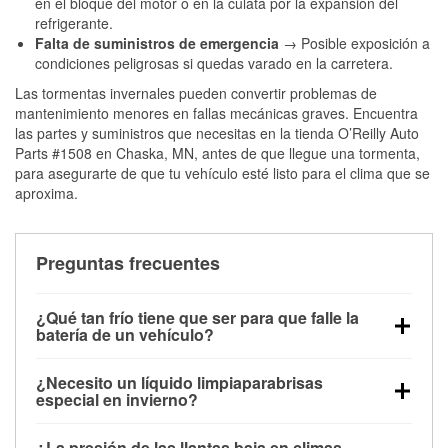
en el bloque del motor o en la culata por la expansión del
refrigerante.
Falta de suministros de emergencia
→ Posible exposición a
condiciones peligrosas si quedas varado en la carretera.
Las tormentas invernales pueden convertir problemas de
mantenimiento menores en fallas mecánicas graves. Encuentra
las partes y suministros que necesitas en la tienda O’Reilly Auto
Parts #1508 en Chaska, MN, antes de que llegue una tormenta,
para asegurarte de que tu vehículo esté listo para el clima que se
aproxima.
Preguntas frecuentes
¿Qué tan frío tiene que ser para que falle la
batería de un vehículo?
La capacidad de la batería comienza a disminuir por
¿Necesito un líquido limpiaparabrisas
debajo de los 32 °F y puede perder hasta la mitad de
especial en invierno?
su potencia de arranque cerca de los 0 °F, lo que
Sí. El líquido limpiaparabrisas para invierno resiste
aumenta la probabilidad de que el vehículo no
¿La presión de las llantas baja en climas