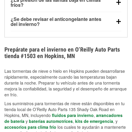
la congelación y ayuda a disolver la sal y la nieve
arranque.
fríos?
derretida en la carretera para mejorar la visibilidad.
Sí. La presión de las llantas normalmente disminuye
¿Se debe revisar el anticongelante antes
alrededor de 1 PSI por cada 10 °F que baja la
del invierno?
temperatura. Puedes obtener más información sobre
Sí. Una mezcla adecuada del anticongelante protege
la baja presión en invierno en nuestro artículo.
el motor contra la congelación, las grietas internas y
el sobrecalentamiento en condiciones de frío
Prepárate para el invierno en O’Reilly Auto Parts
extremo. Aprende cómo comprobar la protección
tienda #1503 en Hopkins, MN
anticongelante en nuestra sección How-To.
Las tormentas de nieve o hielo en Hopkins pueden desarrollarse
rápidamente, especialmente cuando las temperaturas bajan
durante la noche. Preparar tu vehículo antes de una tormenta
mejora la confiabilidad, la seguridad y el desempeño de arranque
en frío.
Los suministros para tormentas de nieve están disponibles en tu
tienda local de O’Reilly Auto Parts 135 Shady Oak Road en
Hopkins, MN, incluyendo
fluidos para invierno
,
arrancadores
de batería
y
baterías automotrices
,
kits de emergencia
, y
accesorios para clima frío
los cuales te ayudarán a mantenerte