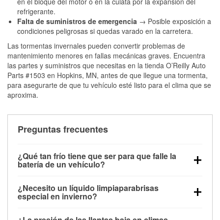
en el bloque del motor o en la culata por la expansión del
refrigerante.
Falta de suministros de emergencia
→ Posible exposición a
condiciones peligrosas si quedas varado en la carretera.
Las tormentas invernales pueden convertir problemas de
mantenimiento menores en fallas mecánicas graves. Encuentra
las partes y suministros que necesitas en la tienda O’Reilly Auto
Parts #1503 en Hopkins, MN, antes de que llegue una tormenta,
para asegurarte de que tu vehículo esté listo para el clima que se
aproxima.
Preguntas frecuentes
¿Qué tan frío tiene que ser para que falle la
batería de un vehículo?
La capacidad de la batería comienza a disminuir por
¿Necesito un líquido limpiaparabrisas
debajo de los 32 °F y puede perder hasta la mitad de
especial en invierno?
su potencia de arranque cerca de los 0 °F, lo que
Sí. El líquido limpiaparabrisas para invierno resiste
aumenta la probabilidad de que el vehículo no
¿La presión de las llantas baja en climas