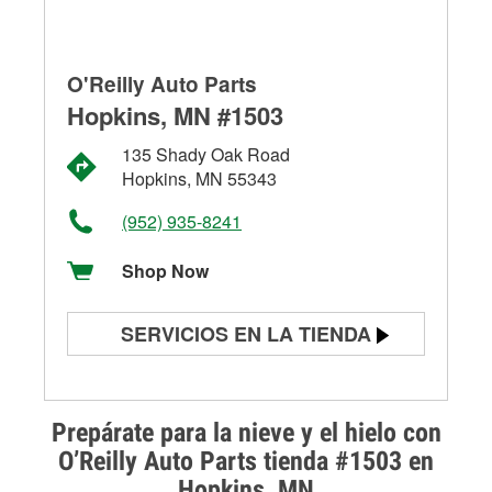
O'Reilly Auto Parts
Hopkins, MN #1503
135 Shady Oak Road
Hopkins, MN 55343
(952) 935-8241
Shop Now
SERVICIOS EN LA TIENDA
Prueba de batería
Prueba de alternadores y
Prepárate para la nieve y el hielo con
arrancadores
O’Reilly Auto Parts tienda #1503 en
Hopkins, MN