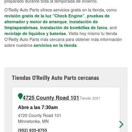
preparado durante toda la temporada de invierno.
O’Reilly Auto Parts ofrece servicios gratis en la tienda, como
revisión gratis de la luz “Check Engine”
,
pruebas de
alternador y motor de arranque
,
instalación de
limpiaparabrisas
,
instalación de bombillas de faros
, and
reciclaje de líquidos y baterías
. Visita hoy mismo tu tienda
O’Reilly Auto Parts más cercana para obtener más información
sobre nuestros
servicios en la tienda
.
Tiendas O'Reilly Auto Parts cercanas
4725 County Road 101
Tienda 3251
Abre a las 7:30am
Ab
4725 County Road 101
79
Minnetonka, MN
Go
(952) 935-8755
(7