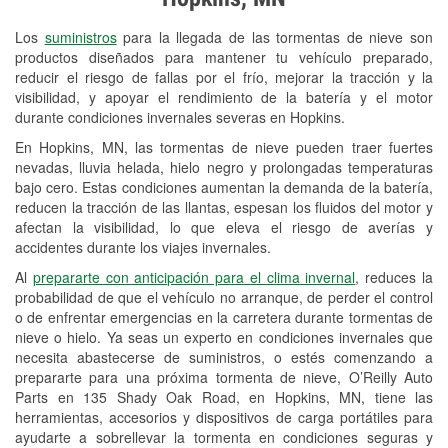
Revisión de la luz "Check Engine"
Los
suministros
para la llegada de las tormentas de nieve son
Reciclaje de baterías y aceite
productos diseñados para mantener tu vehículo preparado,
reducir el riesgo de fallas por el frío, mejorar la tracción y la
Instalación de bombillas de faros
visibilidad, y apoyar el rendimiento de la batería y el motor
Instalación de limpiaparabrisas
durante condiciones invernales severas en Hopkins.
En Hopkins, MN, las tormentas de nieve pueden traer fuertes
Programa de Préstamo de
nevadas, lluvia helada, hielo negro y prolongadas temperaturas
Herramientas
bajo cero. Estas condiciones aumentan la demanda de la batería,
reducen la tracción de las llantas, espesan los fluidos del motor y
Rectificación de tambores y discos de
afectan la visibilidad, lo que eleva el riesgo de averías y
freno
accidentes durante los viajes invernales.
Al
prepararte con anticipación para el clima invernal
, reduces la
Snowstorm Supplies
probabilidad de que el vehículo no arranque, de perder el control
o de enfrentar emergencias en la carretera durante tormentas de
Tornado Supplies
nieve o hielo. Ya seas un experto en condiciones invernales que
Conoce más
necesita abastecerse de suministros, o estés comenzando a
prepararte para una próxima tormenta de nieve, O’Reilly Auto
Parts en 135 Shady Oak Road, en Hopkins, MN, tiene las
herramientas, accesorios y dispositivos de carga portátiles para
ayudarte a sobrellevar la tormenta en condiciones seguras y