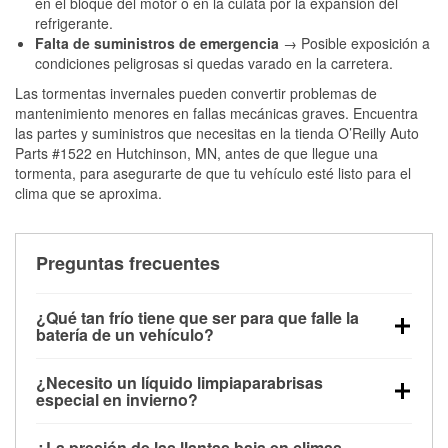
en el bloque del motor o en la culata por la expansión del
refrigerante.
Falta de suministros de emergencia
→ Posible exposición a
condiciones peligrosas si quedas varado en la carretera.
Las tormentas invernales pueden convertir problemas de
mantenimiento menores en fallas mecánicas graves. Encuentra
las partes y suministros que necesitas en la tienda O’Reilly Auto
Parts #1522 en Hutchinson, MN, antes de que llegue una
tormenta, para asegurarte de que tu vehículo esté listo para el
clima que se aproxima.
Preguntas frecuentes
¿Qué tan frío tiene que ser para que falle la
batería de un vehículo?
La capacidad de la batería comienza a disminuir por
¿Necesito un líquido limpiaparabrisas
debajo de los 32 °F y puede perder hasta la mitad de
especial en invierno?
su potencia de arranque cerca de los 0 °F, lo que
Sí. El líquido limpiaparabrisas para invierno resiste
aumenta la probabilidad de que el vehículo no
¿La presión de las llantas baja en climas