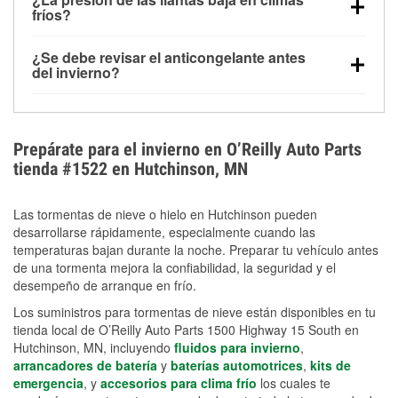
la congelación y ayuda a disolver la sal y la nieve
arranque.
fríos?
derretida en la carretera para mejorar la visibilidad.
Sí. La presión de las llantas normalmente disminuye
¿Se debe revisar el anticongelante antes
alrededor de 1 PSI por cada 10 °F que baja la
del invierno?
temperatura. Puedes obtener más información sobre
Sí. Una mezcla adecuada del anticongelante protege
la baja presión en invierno en nuestro artículo.
el motor contra la congelación, las grietas internas y
el sobrecalentamiento en condiciones de frío
Prepárate para el invierno en O’Reilly Auto Parts
extremo. Aprende cómo comprobar la protección
tienda #1522 en Hutchinson, MN
anticongelante en nuestra sección How-To.
Las tormentas de nieve o hielo en Hutchinson pueden
desarrollarse rápidamente, especialmente cuando las
temperaturas bajan durante la noche. Preparar tu vehículo antes
de una tormenta mejora la confiabilidad, la seguridad y el
desempeño de arranque en frío.
Los suministros para tormentas de nieve están disponibles en tu
tienda local de O’Reilly Auto Parts 1500 Highway 15 South en
Hutchinson, MN, incluyendo
fluidos para invierno
,
arrancadores de batería
y
baterías automotrices
,
kits de
emergencia
, y
accesorios para clima frío
los cuales te