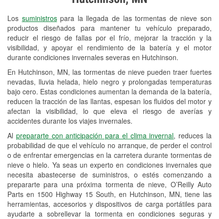
Revisión de la luz "Check Engine"
Los
suministros
para la llegada de las tormentas de nieve son
Reciclaje de baterías y aceite
productos diseñados para mantener tu vehículo preparado,
reducir el riesgo de fallas por el frío, mejorar la tracción y la
Instalación de bombillas de faros
visibilidad, y apoyar el rendimiento de la batería y el motor
Instalación de limpiaparabrisas
durante condiciones invernales severas en Hutchinson.
En Hutchinson, MN, las tormentas de nieve pueden traer fuertes
Programa de Préstamo de
nevadas, lluvia helada, hielo negro y prolongadas temperaturas
Herramientas
bajo cero. Estas condiciones aumentan la demanda de la batería,
reducen la tracción de las llantas, espesan los fluidos del motor y
Mezcla de pinturas
afectan la visibilidad, lo que eleva el riesgo de averías y
accidentes durante los viajes invernales.
Rectificación de tambores y discos de
Al
prepararte con anticipación para el clima invernal
, reduces la
freno
probabilidad de que el vehículo no arranque, de perder el control
o de enfrentar emergencias en la carretera durante tormentas de
Snowstorm Supplies
nieve o hielo. Ya seas un experto en condiciones invernales que
necesita abastecerse de suministros, o estés comenzando a
Tornado Supplies
prepararte para una próxima tormenta de nieve, O’Reilly Auto
Conoce más
Parts en 1500 Highway 15 South, en Hutchinson, MN, tiene las
herramientas, accesorios y dispositivos de carga portátiles para
ayudarte a sobrellevar la tormenta en condiciones seguras y