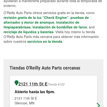
ayudarán a mantenerte preparado durante toda la temporada de
invierno.
O’Reilly Auto Parts ofrece servicios gratis en la tienda, como
revisión gratis de la luz “Check Engine”
,
pruebas de
alternador y motor de arranque
,
instalación de
limpiaparabrisas
,
instalación de bombillas de faros
, and
reciclaje de líquidos y baterías
. Visita hoy mismo tu tienda
O’Reilly Auto Parts más cercana para obtener más información
sobre nuestros
servicios en la tienda
.
Tiendas O'Reilly Auto Parts cercanas
2121 11th St E
Tienda 6122
Abierto hasta las 9pm.
Ab
2121 11th St E
79
Glencoe, MN
De