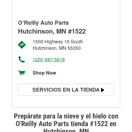
O'Reilly Auto Parts
Hutchinson, MN #1522
1500 Highway 15 South
Hutchinson, MN 55350
(320) 587-5818
Shop Now
SERVICIOS EN LA TIENDA
Prueba de batería
Prueba de alternadores y
Prepárate para la nieve y el hielo con
arrancadores
O’Reilly Auto Parts tienda #1522 en
Hutchinson, MN