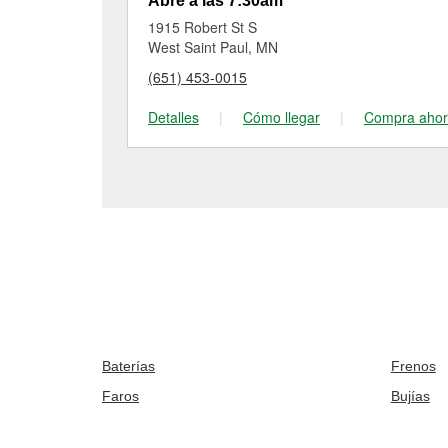
Abre a las 7:30am
1915 Robert St S
West Saint Paul, MN
(651) 453-0015
Detalles
|
Cómo llegar
|
Compra aho
Baterías
Frenos
Faros
Bujías