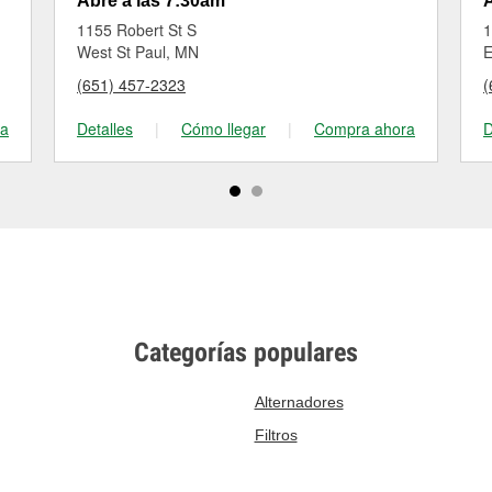
Abre a las 7:30am
A
1155 Robert St S
1
West St Paul, MN
E
(651) 457-2323
(
ra
Detalles
|
Cómo llegar
|
Compra ahora
D
Categorías populares
Alternadores
Filtros