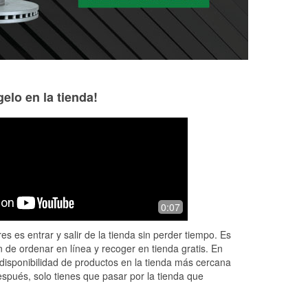
elo en la tienda!
Mandi Bedbury
Troy Arnold
6 months ago
7 months ago
David helped me and he was
Long time commerc
0:07
amazing. Listened to what I needed
they must do alot o
and even came outside and helped
es es entrar y salir de la tienda sin perder tiempo. Es
me! Highly recommend.
 de ordenar en línea y recoger en tienda gratis. En
disponibilidad de productos en la tienda más cercana
espués, solo tienes que pasar por la tienda que