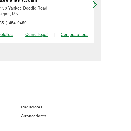
bre a las 7:30am
Abre a las
190 Yankee Doodle Road
8401 E Pt Do
agan, MN
Cottage Gro
651) 454-2459
(651) 459-55
etalles
|
Cómo llegar
|
Compra ahora
Detalles
|
Radiadores
Arrancadores