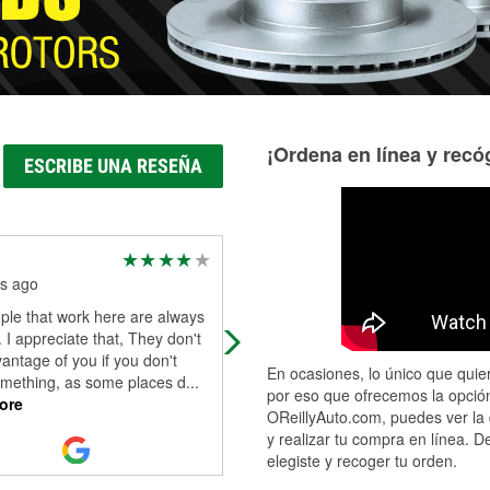
¡Ordena en línea y recóg
ESCRIBE UNA RESEÑA
Piter Parker
s ago
6 months ago
ple that work here are always
Tim is very helpful, nice and
.. I appreciate that, They don't
professional! Ty Tim!.
antage of you if you don't
En ocasiones, lo único que quier
mething, as some places d
...
por eso que ofrecemos la opción
ore
OReillyAuto.com, puedes ver la 
y realizar tu compra en línea. D
elegiste y recoger tu orden.