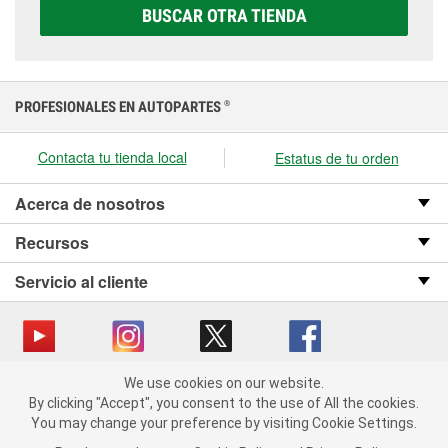
elegir la que sea correcta para tu vehículo y
BUSCAR OTRA TIENDA
presupuesto.
PROFESIONALES EN AUTOPARTES
®
Contacta tu tienda local
Estatus de tu orden
Acerca de nosotros
Recursos
Servicio al cliente
We use cookies on our website.
Copyright © 2008-2026 O’Reilly Auto Parts v OST_3.2.0.0.729 (3) cv1361
We use cookies on our website. By clicking "Accept", you consent
By clicking "Accept", you consent to the use of All the cookies.
catalog_main
to the use of All the cookies.
You may change your preference by visiting Cookie Settings.
You may change your preference by visiting Cookie Settings.
Política de privacidad
Ley de transparencia en las cadenas de suministro