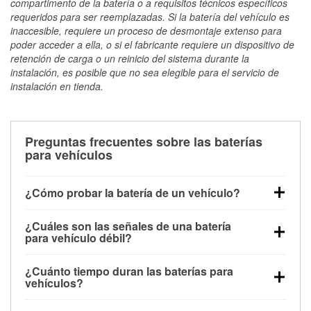
compartimento de la batería o a requisitos técnicos específicos
requeridos para ser reemplazadas. Si la batería del vehículo es
inaccesible, requiere un proceso de desmontaje extenso para
poder acceder a ella, o si el fabricante requiere un dispositivo de
retención de carga o un reinicio del sistema durante la
instalación, es posible que no sea elegible para el servicio de
instalación en tienda.
Preguntas frecuentes sobre las baterías
para vehículos
¿Cómo probar la batería de un vehículo?
Puedes probar la batería de un vehículo de varias
¿Cuáles son las señales de una batería
maneras. El método más rápido es utilizar un
para vehículo débil?
multímetro: con el vehículo apagado, conecta los
Una batería débil suele dar algunas señales de
cables a las terminales de la batería y verifica el
¿Cuánto tiempo duran las baterías para
advertencia. Un arranque lento del motor, faros
voltaje: una batería en buen estado y totalmente
vehículos?
tenues, chasquidos al girar la llave o luces de
cargada debería indicar unos 12.6 voltios. Es
La mayoría de las baterías para vehículos duran
advertencia en el tablero pueden ser indicaciones de
importante saber que las baterías descargadas a