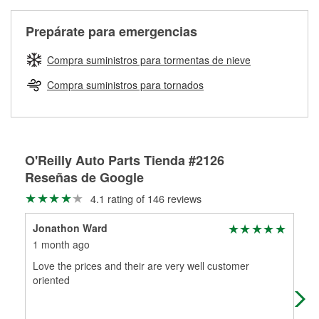
Más información sobre el Programa de Préstamo de
ser rectificados con seguridad. Si tus tambores o discos no
Herramientas de O'Reilly
pueden ser reutilizados, podemos ayudarte a encontrar las
Prepárate para emergencias
partes de reemplazo correctas para tu reparación.
Rectificación de tambores y discos de freno
Compra suministros para tormentas de nieve
Compra suministros para tornados
O'Reilly Auto Parts Tienda #2126
Reseñas de Google
4.1 rating of 146 reviews
Jonathon Ward
eve
1 month ago
4 m
Love the prices and their are very well customer
Cam
oriented
eve