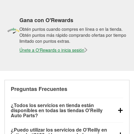
Gana con O'Rewards
Obtén puntos cuando compres en línea o en la tienda.
Obtén puntos más rápido comprando ofertas por tiempo
limitado con puntos extras.
Únete a O'Rewards o inicia sesión
Preguntas Frecuentes
¿Todos los servicios en tienda están
disponibles en todas las tiendas O'Reilly
Auto Parts?
Todos los servicios gratuitos de tienda, incluyendo
¿Puedo utilizar los servicios de O'Reilly en
las pruebas de batería, pruebas de alternador y