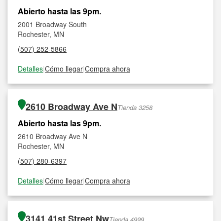
Abierto hasta las 9pm.
2001 Broadway South
Rochester, MN
(507) 252-5866
Detalles
|
Cómo llegar
|
Compra ahora
2610 Broadway Ave N
Tienda 3258
Abierto hasta las 9pm.
2610 Broadway Ave N
Rochester, MN
(507) 280-6397
Detalles
|
Cómo llegar
|
Compra ahora
3141 41st Street Nw
Tienda 4999